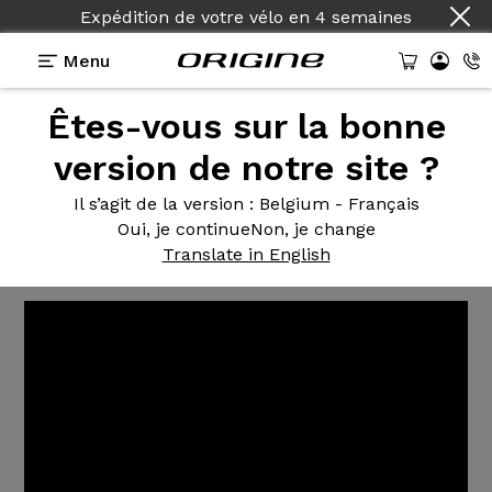
Expédition de votre vélo
en
4 semaines
Menu
Êtes-vous sur la bonne
Tutoriels Origine
>
Comment changer sa cassette ?
version de notre site ?
Comment changer
sa
Il s’agit de la version
: Belgium - Français
cassette ?
Oui, je continue
Non, je change
Translate in English