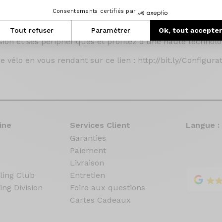
déos tutoriels en cliquant ici : https://www.origine-cycles
Consentements certifiés par
Tout refuser
Paramétrer
Ok, tout accepte
 configurer à souhait votre vélo. Choisissez, un cadre, sa 
ion et ses périphériques et profitez d'une haute technolog
 vélo en vous rendant sur ce lien : http://bit.ly/Configura
ine
Services Client
Langue :
Garanties
Paiement
Livraison
ling Club
Entretien
ing Division
Foire aux questions
Cartes Cadeaux