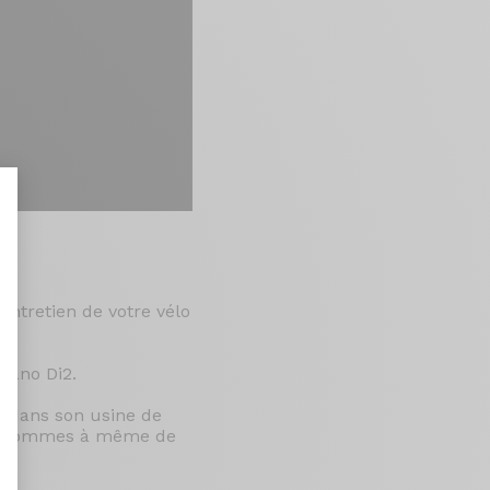
nt : Personnalisez vos Options
entretien de votre vélo
mano Di2.
s dans son usine de
ous sommes à même de