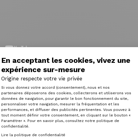
En acceptant les cookies, vivez une
expérience sur-mesure
riels @Origine Cycles,
Origine respecte votre vie privée
Plateforme de Gestion du Consenteme
t de vous aider à effectuer les travaux de réparation et d'
Si vous donnez votre accord (consentement), nous et nos
imples et clairs.
partenaires déposerons des cookies, collecterons et utiliserons vos
données de navigation, pour garantir le bon fonctionnement du site,
personnaliser votre navigation, mesurer la fréquentation et les
ons vous expliquer comment fonctionnent les groupes Shi
Axeptio consent
performances, et diffuser des publicités pertinentes. Vous pouvez à
tout moment définir votre consentement, en cliquant sur le bouton «
 marque française qui conçoit, peint et assemble ses vélo
Paramétrer ». Pour en savoir plus, consultez notre politique de
urquoi, grâce à l'expertise de nos agents de montage, n
confidentialité.
tuer des travaux d'entretien facilement.
Lire la politique de confidentialité