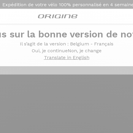
Expédition de votre vélo
100% personnalisé en
4 semain
s sur la bonne version de not
t les groupes Shimano Di2
Il s’agit de la version
: Belgium - Français
onnent
les groupes Shi
Oui, je continue
Non, je change
Translate in English