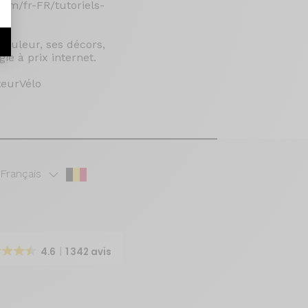
.com/fr-FR/tutoriels-
r
couleur, ses décors,
ie à prix internet.
teurVélo
Français
4.6
1 342 avis