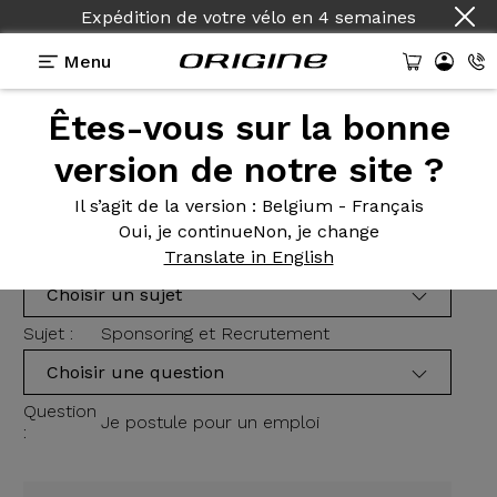
Expédition de votre vélo
en
4 semaines
Menu
Nous
contacter
Êtes-vous sur la bonne
version de notre site ?
Veuillez choisir votre sujet et votre question dans
le menu déroulant avant de nous contacter.
Il s’agit de la version
: Belgium - Français
Oui, je continue
Non, je change
Message
Translate in English
Choisir un sujet
Sujet :
Sponsoring et Recrutement
Choisir une question
Question
Je postule pour un emploi
: