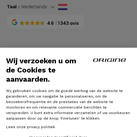
Taal :
Nederlands
4.6
1 343 avis
Algemene voorwaarden
|
Wettelijke bepalingen
Wij verzoeken u om
de Cookies te
aanvaarden.
Wij gebruiken cookies om de goede werking van de website te
garanderen, om uw navigatie te personaliseren, om de
bezoekersfrequentie en de prestaties van de website te
monitoren en om relevante commerciële berichten te
verspreiden. U kunt extra informatie verzamelen of uw voorkeuren
© Origine Cycles
aanpassen door op de knop 'Finetunen' te klikken.
Lees onze privacy politiek