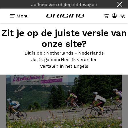
Je fiets verzenden
in
4 weken
Menu
Zit je op de juiste versie van
Origine actua
>
Oorsprong in de Ardéchoise :
onze site?
Oorsprong in
de Ardéchoise :
Dit is de
: Netherlands - Nederlands
Ja, ik ga door
Nee, ik verander
Vertalen in het Engels