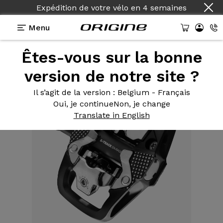
Expédition de votre vélo
en
4 semaines
Menu
Êtes-vous sur la bonne
Equipements
>
Pédales
>
X-Track En-Rage
version de notre site ?
Il s’agit de la version
: Belgium - Français
Oui, je continue
Non, je change
Translate in English