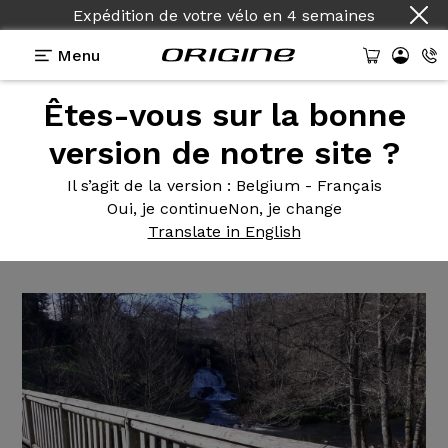
Expédition de votre vélo
en
4 semaines
Menu
Êtes-vous sur la bonne
Témoignages
>
Naja - Shimano SLX - Roues
Fulcrum Red Zone 500
version de notre site ?
Naja -
Shimano SLX - Roues
Il s’agit de la version
: Belgium - Français
Oui, je continue
Non, je change
Fulcrum Red Zone 500
Translate in English