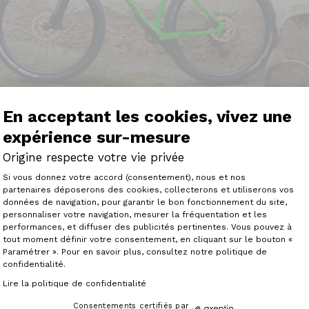
En acceptant les cookies, vivez une
expérience sur-mesure
Origine respecte votre vie privée
Plateforme de Gestion du Consenteme
Si vous donnez votre accord (consentement), nous et nos
partenaires déposerons des cookies, collecterons et utiliserons vos
données de navigation, pour garantir le bon fonctionnement du site,
personnaliser votre navigation, mesurer la fréquentation et les
Axeptio consent
e moi, retour sur un semi-rigide...
performances, et diffuser des publicités pertinentes. Vous pouvez à
sty, un fuel EX et maintenant un Théorème GT.
tout moment définir votre consentement, en cliquant sur le bouton «
oplateau. Un vrai jouet, très réactif, vif, léger, grisant !
Paramétrer ». Pour en savoir plus, consultez notre politique de
 de selle télescopique, ça passe vraiment partout et ça va
confidentialité.
du terrain dur et défoncé. Le manque d'un amortisseur cen
j'ai (re) trouvé une machine à sensation."
Lire la politique de confidentialité
Consentements certifiés par