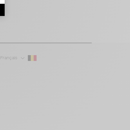
r
Français