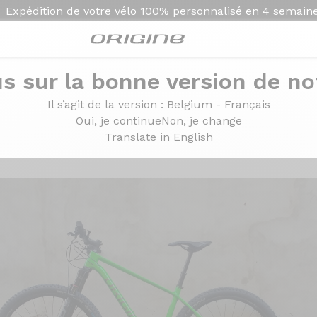
Expédition de votre vélo
100% personnalisé en
4 semain
s sur la bonne version de not
T - Prymahl Polaris A25 Pro
Il s’agit de la version
: Belgium - Français
himano XT - Prymahl Po
Oui, je continue
Non, je change
Translate in English