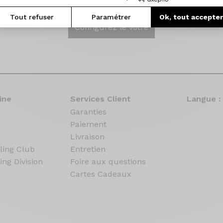
Tout refuser
Paramétrer
Ok, tout accepte
Configurez le votre
ine
Services Client
Langue :
Garanties
Paiement
Livraison
ling Club
Entretien
ing Division
Foire aux questions
Cartes Cadeaux