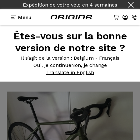
Expédition de votre vélo
en
4 semaines
Menu
Êtes-vous sur la bonne
Témoignages
>
Gravel Graxx - Shimano GRX 810
2x11 - Mavic Allroad SL
version de notre site ?
Gravel Graxx
- Shimano GRX
Il s’agit de la version
: Belgium - Français
Oui, je continue
Non, je change
810 2x11 - Mavic Allroad SL
Translate in English