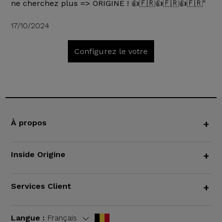
ne cherchez plus => ORIGINE ! 👍🇫🇷👍🇫🇷👍🇫🇷"
17/10/2024
Configurez le votre
À propos
+
Inside Origine
+
Services Client
+
Langue :
Français