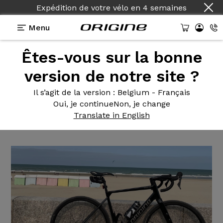
Expédition de votre vélo
en
4 semaines
Menu
Êtes-vous sur la bonne
Témoignages
>
Graxx III GTO - Shimano GRX 400-
Prymahl Vega A30 R
version de notre site ?
Graxx III
GTO - Shimano GRX
Il s’agit de la version
: Belgium - Français
Oui, je continue
Non, je change
400- Prymahl Vega A30 R
Translate in English