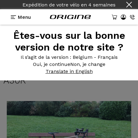
Expédition de votre vélo
en
4 semaines
Menu
Êtes-vous sur la bonne
Témoignages
>
Graxx III GTO - Shimano R7100 12v -
Prymahl Orion A30R
version de notre site ?
Graxx III
GTO - Shimano
Il s’agit de la version
: Belgium - Français
Oui, je continue
Non, je change
R7100 12v - Prymahl Orion
Translate in English
A30R