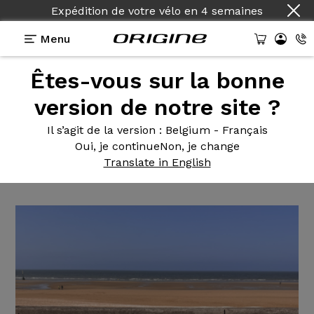
Expédition de votre vélo
en
4 semaines
Menu
Êtes-vous sur la bonne
Témoignages
>
Axxome GTR - Sram Red AXS -
Prymahl Orion C50 Pro
version de notre site ?
Axxome GTR
- Sram Red AXS
Il s’agit de la version
: Belgium - Français
Oui, je continue
Non, je change
- Prymahl Orion C50 Pro
Translate in English