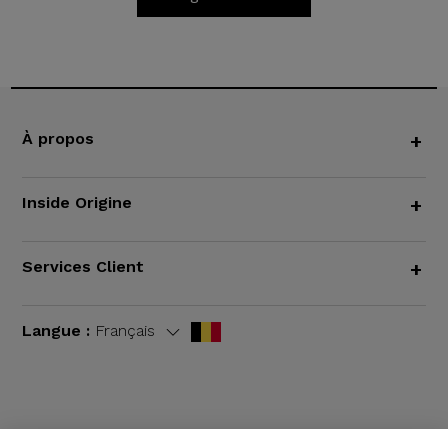
À propos
+
Inside Origine
+
Services Client
+
Langue :
Français
CGV
|
Mentions légales