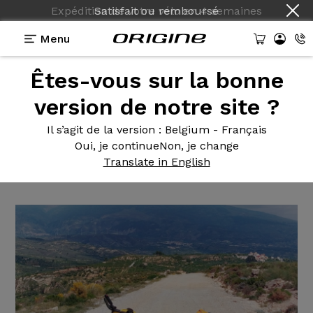
Expédition de votre vélo
en
4 semaines
Menu
Êtes-vous sur la bonne
Témoignages
>
Graxx GTO - Shimano GRX 2x12v -
Prymahl Vega A30 Pro
version de notre site ?
Graxx GTO
- Shimano GRX
Il s’agit de la version
: Belgium - Français
Oui, je continue
Non, je change
2x12v - Prymahl Vega A30 Pro
Translate in English