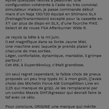
Après quelques heures à peaufiner une
configuration cohérente à l'aide du très convivial
simulateur maison, je passe commande début
mars d'un Naja 130/120 équipé en Shimano SLX
(freinage/transmission) excepté pour la cassette en
XT car plus de dispo en SLX, d'une fourche PIKE
Select et de roues FSA Afterburner Wide R.
Je reçois la bête à la mi juin.
Il est magnifique dans sa livrée Jaune Miel.
Une machine avec laquelle je prends plaisir à
chacune de mes sorties.
Léger, confortable, dynamique, maniable, il grimpe
partout !
Cet été, à Superdévoluy, c'était grandiose.
Un seul regret cependant, le faible choix de pneus
proposés un peu trop typés XC à mon goût, (j'avais
choisi des Michelin Force AM Compétition Line en
2,25 qui manque de grip). Je les remplacerai par
un combo Maxxis DHF/Agressor qui devrait faire le
taf avec ce vélo.
Pour conclure, ORIGINE une marque qui mérite