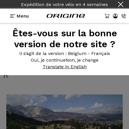
Expédition de votre vélo
en
4 semaines
Menu
Êtes-vous sur la bonne
Témoignages
>
NAJA 130/120 - Shimano SLX / XT -
Roues Afterburner Wide R
version de notre site ?
NAJA 130/120
- Shimano SLX
Il s’agit de la version
: Belgium - Français
Oui, je continue
Non, je change
/ XT - Roues Afterburner Wide
Translate in English
R