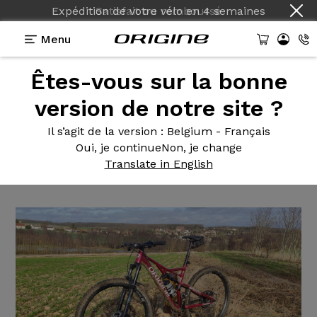
Expédition de votre vélo
en
4 semaines
Menu
Êtes-vous sur la bonne
Témoignages
>
Naja - Shimano SLX - DT Swiss XM
1700 Spline
version de notre site ?
Naja -
Shimano SLX - DT
Il s’agit de la version
: Belgium - Français
Oui, je continue
Non, je change
Swiss XM 1700 Spline
Translate in English