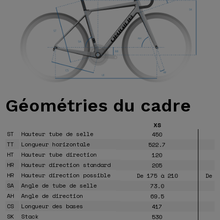
Géométries
du cadre
XS
ST
Hauteur tube de selle
450
TT
Longueur horizontale
522.7
HT
Hauteur tube direction
120
HR
Hauteur direction standard
205
HR
Hauteur direction possible
De 175 à 210
De 1
SA
Angle de tube de selle
73.0
AH
Angle de direction
69.5
CS
Longueur des bases
417
SK
Stack
530