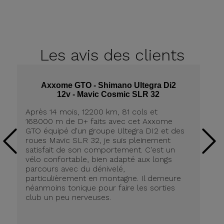
Les avis
des clients
Axxome GTO - Shimano Ultegra Di2
12v - Mavic Cosmic SLR 32
Après 14 mois, 12200 km, 81 cols et
Ap
168000 m de D+ faits avec cet Axxome
A
GTO équipé d'un groupe Ultegra DI2 et des
ro
roues Mavic SLR 32, je suis pleinement
tr
satisfait de son comportement. C'est un
co
vélo confortable, bien adapté aux longs
pn
parcours avec du dénivelé,
ré
particulièrement en montagne. Il demeure
de
néanmoins tonique pour faire les sorties
in
club un peu nerveuses.
on
be
ri