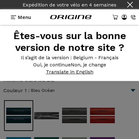
Expédition de votre vélo
en
4 semaines
Menu
Êtes-vous sur la bonne
Présentation
Technologies
version de notre site ?
Il s’agit de la version
: Belgium - Français
Oui, je continue
Non, je change
Axxome Ultra M3 Di2
Translate in English
3 696 €
|
9.0 kg
Axxome Ultra M3 Di2
Couleur 1 :
Bleu Océan