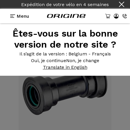
Expédition de votre vélo
en
4 semaines
Menu
Êtes-vous sur la bonne
Equipements
>
Boîtier
>
Shimano XTR Press-Fit
version de notre site ?
Il s’agit de la version
: Belgium - Français
Oui, je continue
Non, je change
Translate in English