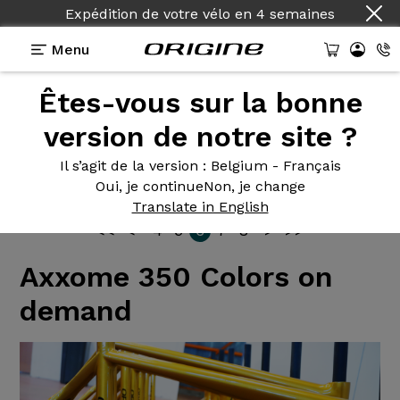
Expédition de votre vélo
en
4 semaines
Menu
Êtes-vous sur la bonne
Photos des
vélos Origine
version de notre site ?
Il s’agit de la version
: Belgium - Français
Oui, je continue
Non, je change
Translate in English
<<
<
4
5
6
7
8
>
>>
Axxome 350 Colors on
demand