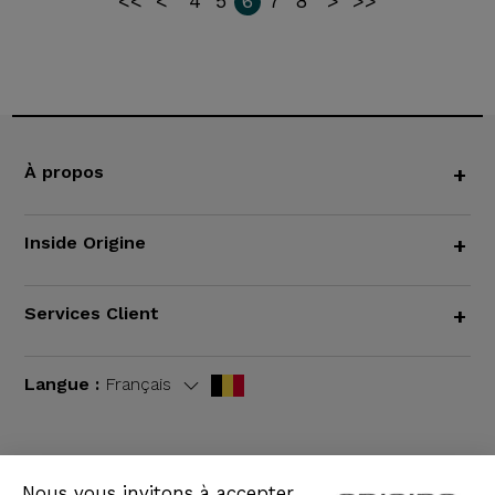
<<
<
4
5
6
7
8
>
>>
À propos
+
Inside Origine
+
Services Client
+
Langue :
Français
Nous vous invitons à accepter