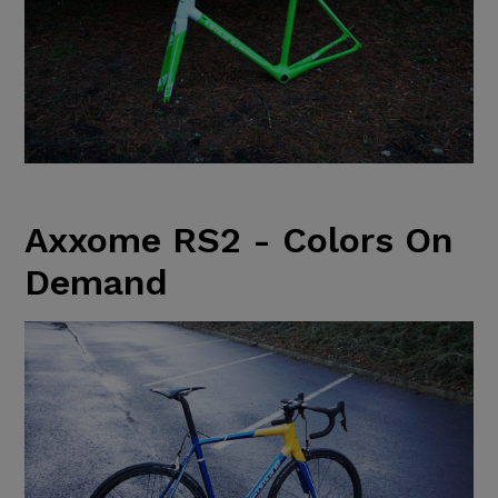
Axxome RS2 - Colors On
Demand