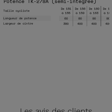
Potence TK-278A (semi-intégrée)
De 151
De 156
De 160
De 16
Taille cycliste
à 155
à 159
à 163
à 16
Longueur de potence
60
80
90
90
Largeur de cintre
380
400
400
400
Les avis
des clients