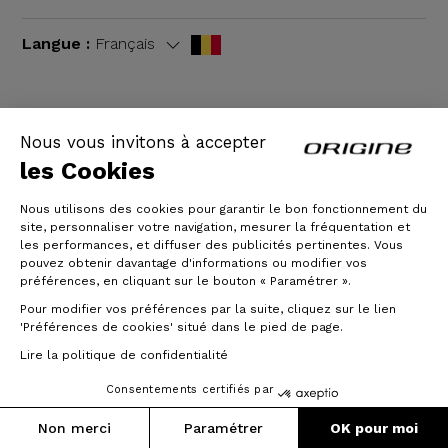
Langue :
Français
Nous vous invitons à accepter
CGV
|
Mentions légales
les Cookies
Nous utilisons des cookies pour garantir le bon fonctionnement du
site, personnaliser votre navigation, mesurer la fréquentation et
les performances, et diffuser des publicités pertinentes. Vous
pouvez obtenir davantage d'informations ou modifier vos
préférences, en cliquant sur le bouton « Paramétrer ».
Pour modifier vos préférences par la suite, cliquez sur le lien
'Préférences de cookies' situé dans le pied de page.
© Origine Cycles
Lire la politique de confidentialité
Consentements certifiés par
Prix :
Poids :
2 606 €
9.04 kg
Ajouter au panier
Non merci
Paramétrer
OK pour moi
Jusqu'à 3x sans frais
(Taille S)