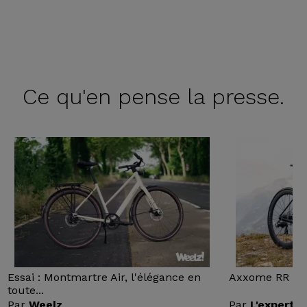
Ce qu'en
pense la presse.
Essai : Montmartre Air, l'élégance en
Axxome RR : Ess
toute...
Par
Weelz
Par
L'expert v