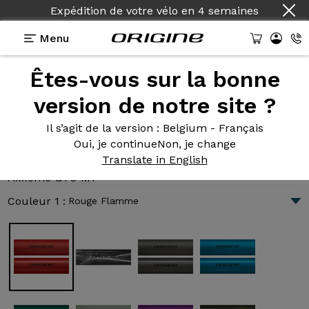
Pays :
Français
Menu
Êtes-vous sur la bonne
Présentation
Technologies
version de notre site ?
Il s’agit de la version
: Belgium - Français
Oui, je continue
Non, je change
Axxome GTO M1
Translate in English
2 606 €
|
9.0 kg
Axxome GTO M1
Couleur 1 :
Rouge Flamme