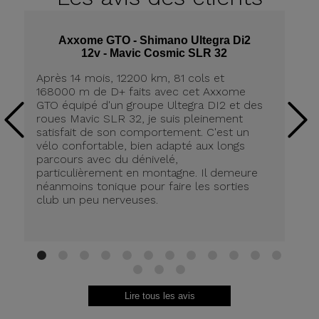
Axxome GTO - Shimano Ultegra Di2
12v - Mavic Cosmic SLR 32
Après 14 mois, 12200 km, 81 cols et
Ap
168000 m de D+ faits avec cet Axxome
A
GTO équipé d'un groupe Ultegra DI2 et des
ro
roues Mavic SLR 32, je suis pleinement
tr
satisfait de son comportement. C'est un
co
vélo confortable, bien adapté aux longs
pn
parcours avec du dénivelé,
ré
particulièrement en montagne. Il demeure
de
néanmoins tonique pour faire les sorties
in
club un peu nerveuses.
on
be
ri
au
Br
1
2
3
4
5
6
7
8
9
10
11
12
13
14
15
Lire tous les avis