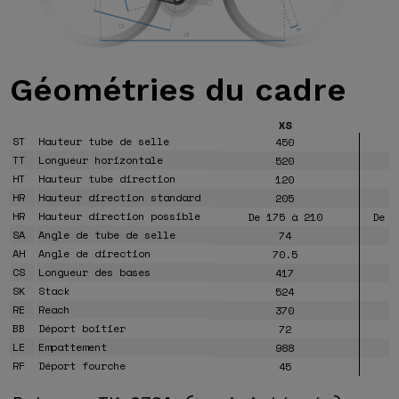
Géométries
du cadre
XS
ST
Hauteur tube de selle
450
TT
Longueur horizontale
520
HT
Hauteur tube direction
120
HR
Hauteur direction standard
205
HR
Hauteur direction possible
De 175 à 210
De 1
SA
Angle de tube de selle
74
AH
Angle de direction
70.5
CS
Longueur des bases
417
SK
Stack
524
RE
Reach
370
BB
Déport boitier
72
LE
Empattement
988
RF
Déport fourche
45