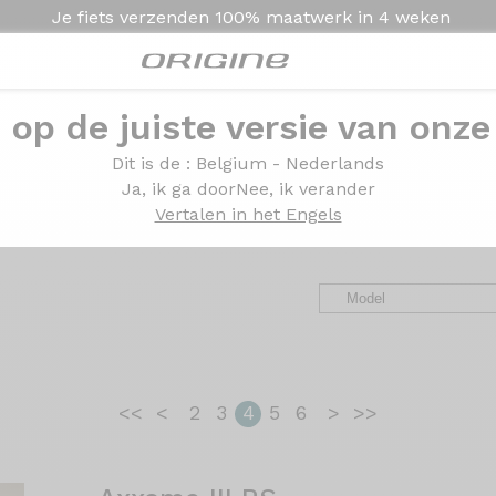
Je fiets verzenden
100% maatwerk in
4 weken
e op de juiste versie van onze
gen en
getuigenissen v
Dit is de
: Belgium - Nederlands
Ja, ik ga door
Nee, ik verander
Vertalen in het Engels
r hun fiets. U wenst meer informatie? Aarzel niet om onze 
<<
<
2
3
4
5
6
>
>>