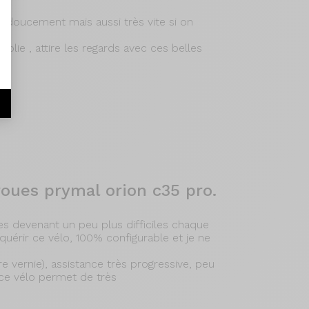
r doucement mais aussi très vite si on
jolie , attire les regards avec ces belles
oues prymal orion c35 pro.
ies devenant un peu plus difficiles chaque
cquérir ce vélo, 100% configurable et je ne
ture vernie), assistance très progressive, peu
 ce vélo permet de très