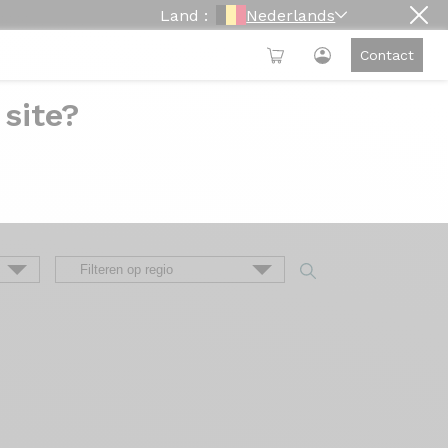
Land :
Nederlands
Contact
 site?
an Origine
klanten rechtstreeks te contacteren.