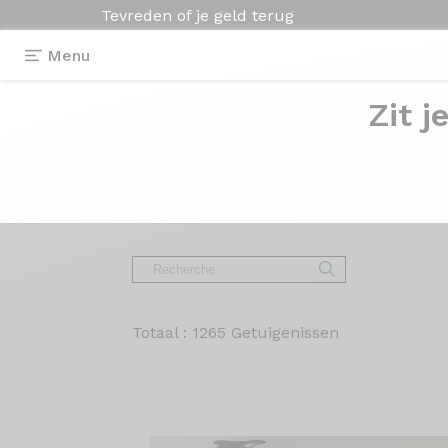
Tevreden of je geld terug
Menu
Zit j
Klantbeoordelin
Onze klanten praten in alle vrijheid ove
Totaal : 1265 Getuigenissen