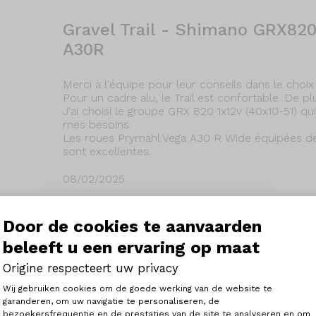
Gravel Trail - Shimano GRX82
A30R
Merci à l'équipe pour leur conseils dans le choix
Pour un cadre alu, le Trail est confortable. De pl
J'ai choisi le groupe GRX 820 1x12v (40x10-51) q
mes besoins.
Les roues Prymahl Vega A30 R Wide équipées des
sont excellentes.
08/02/2025
Verder lezen
Door de cookies te aanvaarden
beleeft u een ervaring op maat
Origine respecteert uw privacy
Fraxion GTR - Shimano Ultegra
Toestemmingsbeheerplatform: Person
Wij gebruiken cookies om de goede werking van de website te
C50Pro
garanderen, om uw navigatie te personaliseren, de
bezoekersfrequentie en de prestaties van de site te analyseren en om
Axeptio consent