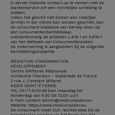
in eerste instantie contact op te nemen met de
klantenservice om een minnelijke schikking te
zoeken.
Indien het geschil niet binnen een redelijke
termijn in der minne kan worden geschikt, kan
de consument kosteloos een beroep doen op
een consumentenbemiddelaar,
overeenkomstig de artikelen L.616-1 en R.616-1
van het Wetboek van Consumentenzaken.
De onderneming is aangesloten bij de volgende
bemiddelingsinstantie:
MÉDIATION CONSOMMATION
DÉVELOPPEMENT
Centre d’Affaires Stéphanois
Immeuble l’Horizon – Esplanade de France
3 rue J. Constant Milleret
42000 SAINT-ÉTIENNE
Tel.: 04.77.42.10.58 (van maandag tot
donderdag van 9.00 tot 12.00 uur)
E-mail: contact-admin@medconsodev.eu
Website: https://www.medconsodev.eu
De consument moet zich rechtstreeks tot de
bemiddelaar wenden via het formulier dat