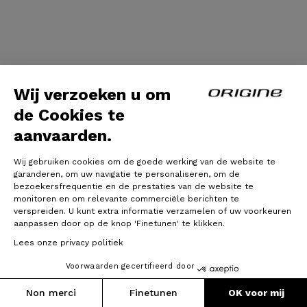
Wij verzoeken u om
de Cookies te
aanvaarden.
Wij gebruiken cookies om de goede werking van de website te
garanderen, om uw navigatie te personaliseren, om de
bezoekersfrequentie en de prestaties van de website te
Over
+
monitoren en om relevante commerciële berichten te
verspreiden. U kunt extra informatie verzamelen of uw voorkeuren
aanpassen door op de knop 'Finetunen' te klikken.
Inside Origine
+
Lees onze privacy politiek
Voorwaarden gecertifieerd door
Klantendienst
+
Non merci
Finetunen
OK voor mij