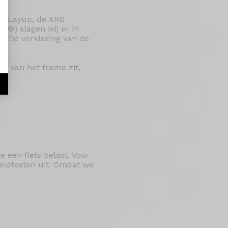
ix Layup, de XRD
 ®) slagen wij er in
g. De verklaring van de
nt van het frame zit,
 een fiets belast. Voor
veldtesten uit. Omdat we