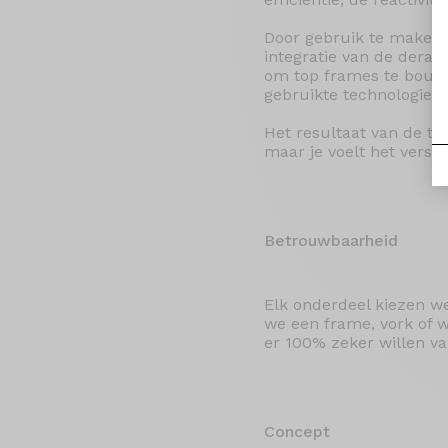
Door gebruik te maken 
integratie van de derai
om top frames te bouwen
gebruikte technologie v
Het resultaat van de te
maar je voelt het versch
Betrouwbaarheid
Elk onderdeel kiezen we
we een frame, vork of w
er 100% zeker willen v
Concept