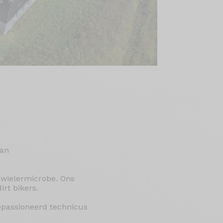
van
 wielermicrobe. Ons
rt bikers.
epassioneerd technicus