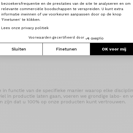
bezoekersfrequentie en de prestaties van de site te analyseren en om
Axeptio consent
relevante commerciële boodschappen te verspreiden. U kunt extra
van vooruitstrevende technologieën zoals de Unique Matr
informatie inwinnen of uw voorkeuren aanpassen door op de knop
lleurpat en de Continuous Carbon Tubing technologie (CCT+
'Finetunen' te klikken.
 die uitblikken op vlak van efficiëntie en trillingsdempin
indt u bij de beschrijving van de framesets.
Lees onze privacy politiek
Voorwaarden gecertifieerd door
chnologie is vaak niet zichtbaar omdat hij aan de binnenka
il wel.
Sluiten
Finetunen
OK voor mij
 in functie van de specifieke manier waarop elke discipline
iel in productie laten gaan, voeren we grondige labo- en 
an zijn dat u 100% op onze producten kunt vertrouwen.