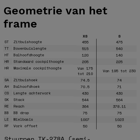
Geometrie van
het
frame
XS
S
ST
Zitbuishoogte
455
475
TT
Bovenbuislengte
515
540
HT
Balhoofdhoogte
120
140
HR
Standaard cockpithoogte
205
225
HR
Maximale cockpithoogte
Van 175
Van 195 tot 230
tot 210
SA
Zitbuishoek
74.5
74
AH
Balhoofdhoek
70.5
71
CS
Lengte achtervork
430
430
SK
Stack
544
564
RE
Reach
364
378.11
BB
BB drop
75
75
LE
Wielbasis
1007
1023
RF
Vork offset
50
50
Stuurpen TK-278A (semi-