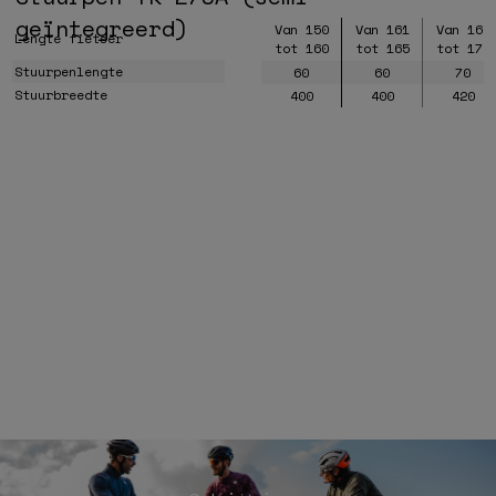
geïntegreerd)
Van 150
Van 161
Van 166
Lengte fietser
tot 160
tot 165
tot 170
Stuurpenlengte
60
60
70
Stuurbreedte
400
400
420