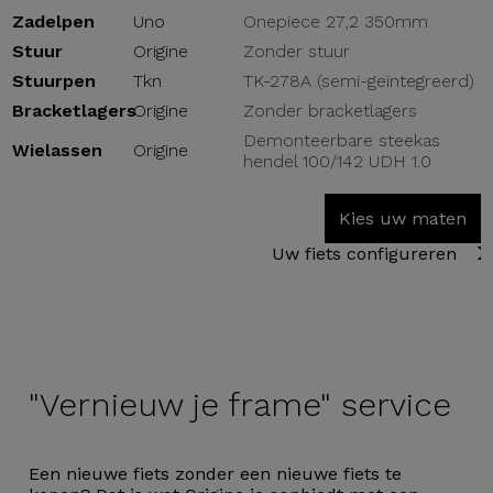
Zadelpen
Uno
Onepiece 27,2 350mm
Stuur
Origine
Zonder stuur
Stuurpen
Tkn
TK-278A (semi-geïntegreerd)
Bracketlagers
Origine
Zonder bracketlagers
Demonteerbare steekas
Wielassen
Origine
hendel 100/142 UDH 1.0
Kies uw maten
Uw fiets configureren
"Vernieuw je
frame" service
Een nieuwe fiets zonder een nieuwe fiets te