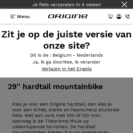
Je fiets verzenden
in
4 weken
Menu
Zit je op de juiste versie van
onze site?
Dit is de
: Belgium - Nederlands
Ja, ik ga door
Nee, ik verander
Fiets
>
MTB
Vertalen in het Engels
29''
hardtail mountainbike
Kies je voor een Origine hardtail, dan kies je
voor een lichte, snelle en haarscherp sturende
fiets. Met een vork met 100 of 120 mm
veerweg is de Théorème thuis op
uiteenlopende terreinen. De hardtail
mountainbikes bieden fun op singletracks,