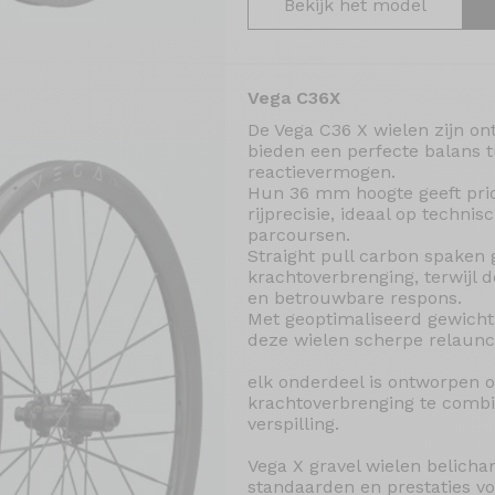
Bekijk het model
Vega C36X
De Vega C36 X wielen zijn on
bieden een perfecte balans t
reactievermogen.
Hun 36 mm hoogte geeft prio
rijprecisie, ideaal op techni
parcoursen.
Straight pull carbon spaken
krachtoverbrenging, terwijl d
en betrouwbare respons.
Met geoptimaliseerd gewicht 
deze wielen scherpe relaunc
elk onderdeel is ontworpen om
krachtoverbrenging te comb
verspilling.
Vega X gravel wielen belich
standaarden en prestaties vo