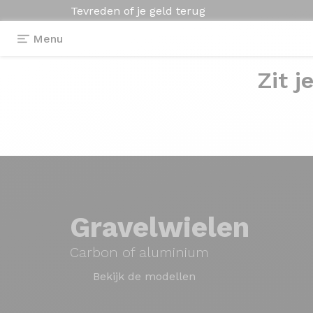
Tevreden of je geld terug
Menu
Zit j
Gravelwielen
Carbon of aluminium
Bekijk de modellen