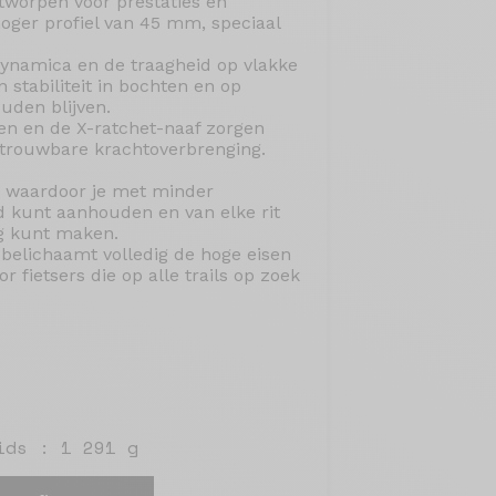
tworpen voor prestaties en
oger profiel van 45 mm, speciaal
odynamica en de traagheid op vlakke
n stabiliteit in bochten en op
uden blijven.
en en de X-ratchet-naaf zorgen
etrouwbare krachtoverbrenging.
jf, waardoor je met minder
d kunt aanhouden en van elke rit
ng kunt maken.
 belichaamt volledig de hoge eisen
r fietsers die op alle trails op zoek
ids : 1 291 g