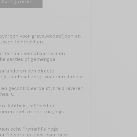
Configureren
tworpen voor gravelwedstrijden en
ussen lichtheid en
riteit aan wendbaarheid en
sche secties of gemengde
 garanderen een directe
e X ratelnaaf zorgt voor een directe
en gecontroleerde stijfheid leveren
hes. C
 lichtheid, stijfheid en
ineren met zo min mogelijk
amen echt Prymahl's hoge
or fietsers op zoek naar race