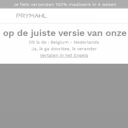
Je fiets verzenden
100% maatwerk in
4 weken
e op de juiste versie van onze
Dit is de
: Belgium - Nederlands
Ja, ik ga door
Nee, ik verander
Vertalen in het Engels