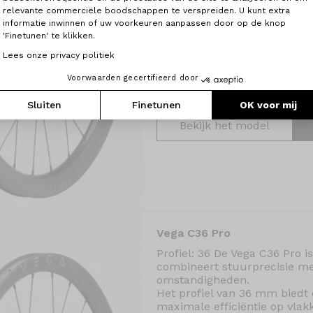
versnelling optimaliseren.
relevante commerciële boodschappen te verspreiden. U kunt extra
Deze wielen zijn ontworpen voo
informatie inwinnen of uw voorkeuren aanpassen door op de knop
willen geven. Ze bieden een
'Finetunen' te klikken.
rijgedrag op alle soorten terr
Lees onze privacy politiek
soepelheid behouden op lang
Voorwaarden gecertifieerd door
Prix : 1 594 €
Po
Sluiten
Finetunen
OK voor mij
Bekijk het model
Vega C36 Pro
Profiel: 36 De Vega C36 Pro 
combineert stuurprecisie met
omstandigheden.
Het profiel van 36 mm biedt
maximale efficiëntie op vla