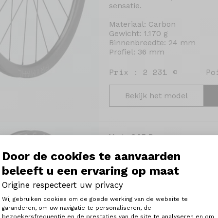
sensatie.
Materiaal: Carbon
Gewicht: 1.170 g
Binnenbreedte: 24 mm
Profiel: 36 mm
Prix : 2 231 €
Po
Bekijk het model
Vega C45 Pro
De Vega C45 Pro-wielen zijn 
Door de cookies te aanvaarden
en combineren aerodynamica
beleeft u een ervaring op maat
Hun profiel van 45 mm verbet
stukken en bij het versnellen, 
Origine respecteert uw privacy
en precisie bieden op techni
Toestemmingsbeheerplatform: Person
De Pro Straight Pull-naven z
Wij gebruiken cookies om de goede werking van de website te
respons en een gelijkmatige s
garanderen, om uw navigatie te personaliseren, de
spaken de levendigheid en sti
bezoekersfrequentie en de prestaties van de site te analyseren en om
Axeptio consent