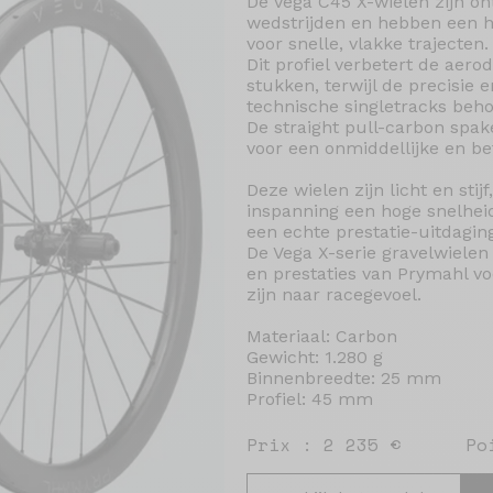
De Vega C45 X-wielen zijn on
wedstrijden en hebben een h
voor snelle, vlakke trajecten.
Dit profiel verbetert de aer
stukken, terwijl de precisie e
technische singletracks beho
De straight pull-carbon spak
voor een onmiddellijke en b
Deze wielen zijn licht en sti
inspanning een hoge snelhei
een echte prestatie-uitdagi
De Vega X-serie gravelwielen
en prestaties van Prymahl voo
zijn naar racegevoel.
Materiaal: Carbon
Gewicht: 1.280 g
Binnenbreedte: 25 mm
Profiel: 45 mm
Prix : 2 235 €
Po