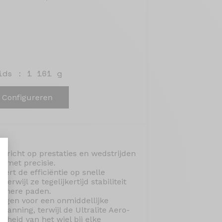
ids : 1 161 g
Configureren
gericht op prestaties en wedstrijden
 met precisie.
ert de efficiëntie op snelle
terwijl ze tegelijkertijd stabiliteit
schere paden.
aliseer uw opties
orgen voor een onmiddellijke
panning, terwijl de Ultralite Aero-
jfheid van het wiel bij elke