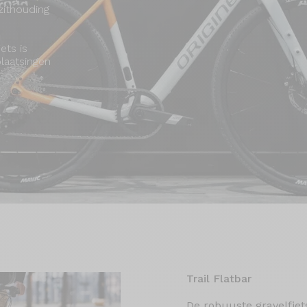
zithouding
ets is
plaatsingen
Trail Flatbar
De robuuste gravelfie