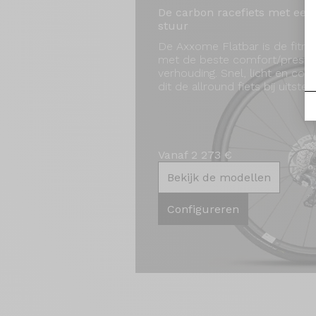
De carbon racefiets met een 
stuur
De Axxome Flatbar is de fitne
met de beste comfort/prestat
verhouding. Snel, licht en com
dit de allround fiets bij uitstek.
Vanaf 2 273 €
Bekijk de modellen
Configureren