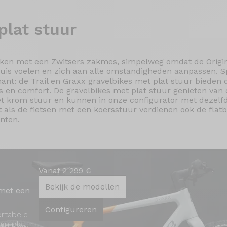
plat stuur
ken met een Zwitsers zakmes, simpelweg omdat de Origin
huis voelen en zich aan alle omstandigheden aanpassen. Sp
nt: de Trail en Graxx gravelbikes met plat stuur bieden d
en comfort. De gravelbikes met plat stuur genieten van 
et krom stuur en kunnen in onze configurator met dezel
als de fietsen met een koersstuur verdienen ook de flatb
nten.
Vanaf 2 299 €
Bekijk de modellen
 met een
Configureren
ortabele
een plat