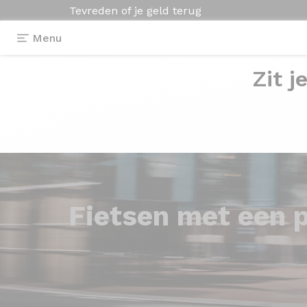
Tevreden of je geld terug
Menu
Zit j
Fietsen met
een p