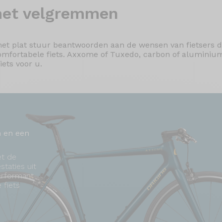
et velgremmen
et plat stuur beantwoorden aan de wensen van fietsers di
comfortabele fiets. Axxome of Tuxedo, carbon of aluminiu
iets voor u.
n en een
et de
taties uit
erformant
 fiets