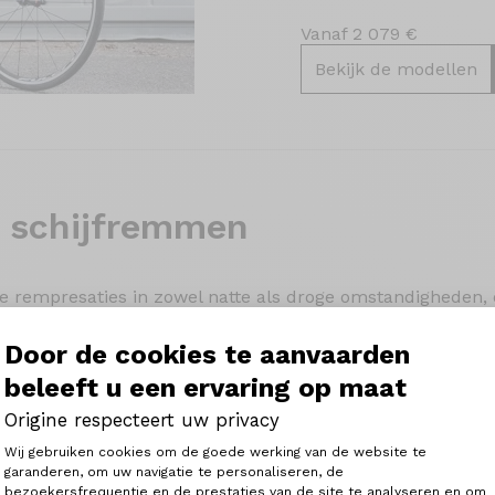
Vanaf 2 079 €
Bekijk de modellen
 schijfremmen
 rempresaties in zowel natte als droge omstandigheden, o
reden om voor een fitness fiets met schijfremmen te kieze
n die comfort aan prestaties koppelen. Ideaal voor wie ee
Door de cookies te aanvaarden
uding zoekt.
beleeft u een ervaring op maat
Origine respecteert uw privacy
Toestemmingsbeheerplatform: Person
Wij gebruiken cookies om de goede werking van de website te
garanderen, om uw navigatie te personaliseren, de
bezoekersfrequentie en de prestaties van de site te analyseren en om
Axeptio consent