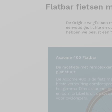
Flatbar fietsen
m
De Origine wegfietsen m
eenvoudige, lichte en 
hebben we beslist een f
Axxome 400 Flatbar
De racefiets met remblokke
plat stuur
De Axxome 400 is de fiets m
beste verhouding comfort/pres
het gamma. Direct sturend, p
en comfortabel is dit de ideale
voor cyclorijders.