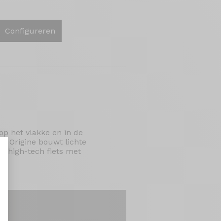
Configureren
p het vlakke en in de
n. Origine bouwt lichte
n high-tech fiets met
aliseer uw opties