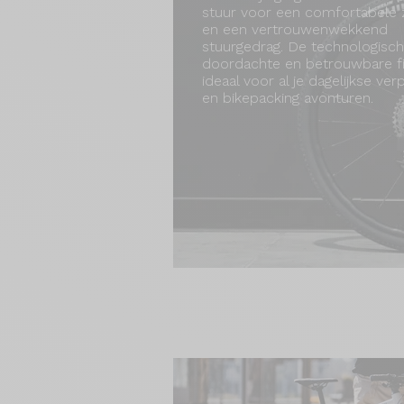
stuur voor een comfortabele 
en een vertrouwenwekkend
stuurgedrag. De technologisch
doordachte en betrouwbare fi
ideaal voor al je dagelijkse ver
en bikepacking avonturen.