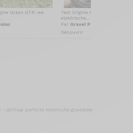
igine Graxx GTR: we
Test Origine Newton[e] GR: de
.
elektrische...
sion
Par
Gravel Passion
Découvrir
 - zijn/haar perfecte elektrische gravelbike