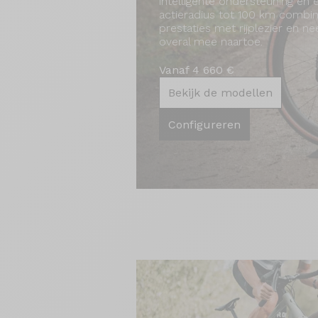
intelligente ondersteuning en 
actieradius tot 100 km combine
prestaties met rijplezier en nee
overal mee naartoe.
Vanaf 4 660 €
Bekijk de modellen
Configureren