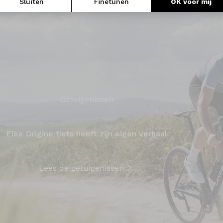
Sluiten
Finetunen
OK voor mij
Getuigenissen
Elke Origine fiets heeft zijn eigen verhaal
Lees de getuigenissen