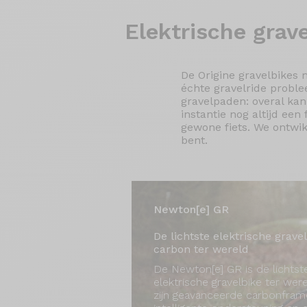
Elektrische
grave
De Origine gravelbikes
échte gravelride proble
gravelpaden: overal kan 
instantie nog altijd ee
gewone fiets. We ontwi
bent.
Newton[e] GR
De lichtste elektrische gravel
carbon ter wereld
De Newton[e] GR is de lichtst
elektrische gravelbike ter were
zijn geavanceerde carbonfram