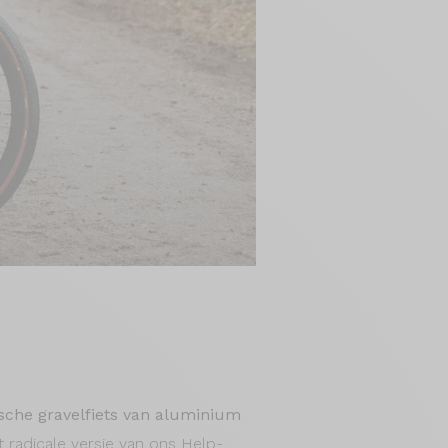
ische gravelfiets van aluminium
 radicale versie van ons Help-