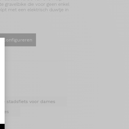
te gravelbike die voor geen enkel
elpt met een elektrisch duwtje in
Configureren
aliseer uw opties
che stadsfiets voor dames
ames