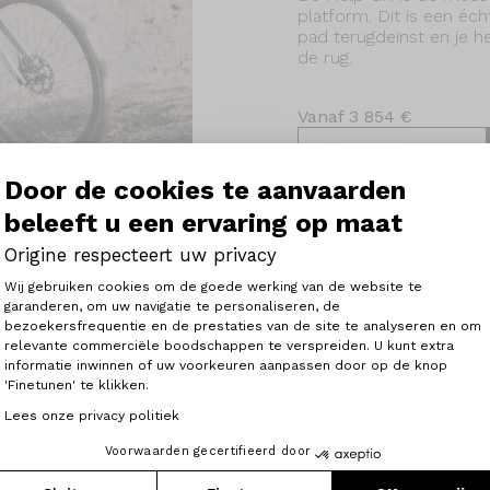
platform. Dit is een éch
pad terugdeinst en je h
de rug.
Vanaf 3 854 €
Bekijk de modellen
Door de cookies te aanvaarden
beleeft u een ervaring op maat
Origine respecteert uw privacy
Toestemmingsbeheerplatform: Person
Wij gebruiken cookies om de goede werking van de website te
Ontdek ook
garanderen, om uw navigatie te personaliseren, de
bezoekersfrequentie en de prestaties van de site te analyseren en om
Axeptio consent
relevante commerciële boodschappen te verspreiden. U kunt extra
informatie inwinnen of uw voorkeuren aanpassen door op de knop
or dames
Elektrische racefiets
Elektris
'Finetunen' te klikken.
Lees onze privacy politiek
trische stadsfiets
Elektrische gravelbike voor d
Voorwaarden gecertifieerd door