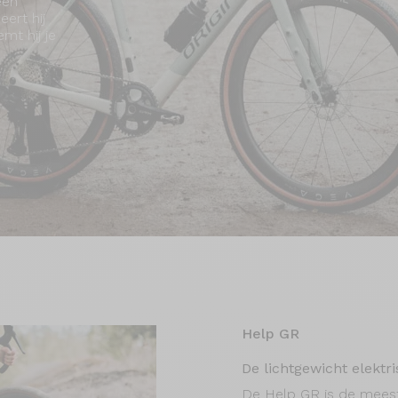
een
ert hij
mt hij je
Help GR
De lichtgewicht elektr
De Help GR is de meest