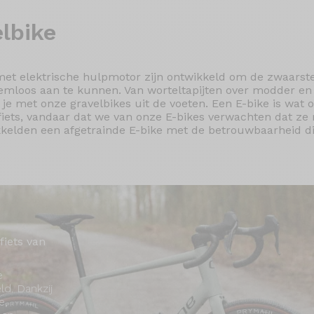
lbike
 met elektrische hulpmotor zijn ontwikkeld om de zwaarst
emloos aan te kunnen. Van worteltapijten over modder en 
je met onze gravelbikes uit de voeten. Een E-bike is wat o
n fiets, vandaar dat we van onze E-bikes verwachten dat ze 
kkelden een afgetrainde E-bike met de betrouwbaarheid di
fiets van
e
ld. Dankzij
e,