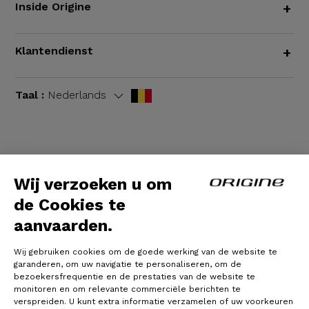
Inside Origine
+
Klantendienst
+
Taal :
Nederlands
Algemene voorwaarden
|
Wettelijke bepalingen
Wij verzoeken u om
de Cookies te
aanvaarden.
Wij gebruiken cookies om de goede werking van de website te
garanderen, om uw navigatie te personaliseren, om de
bezoekersfrequentie en de prestaties van de website te
monitoren en om relevante commerciële berichten te
verspreiden. U kunt extra informatie verzamelen of uw voorkeuren
© Origine Cycles