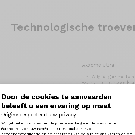
Technologische troeve
Axxome Ultra
Het Origine gamma best
waaruit je het kader kiest
Met dat frame als basis 
carbon layup van de Ax
Door de cookies te aanvaarden
explosiviteit terwijl de
beleeft u een ervaring op maat
fietsers die lange dage
op zoek zijn naar een f
Origine respecteert uw privacy
diverse terreinen garand
Toestemmingsbeheerplatform: Person
Wij gebruiken cookies om de goede werking van de website te
garanderen, om uw navigatie te personaliseren, de
bezoekersfrequentie en de prestaties van de site te analyseren en om
Axeptio consent