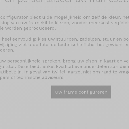
configurator biedt u de mogelijkheid om zelf de kleur, he
king van uw framekit te kiezen, zonder meerkost vergele
rie worden geproduceerd.
s heel eenvoudig: kies uw stuurpen, zadelpen, stuur en bo
wijziging ziet u de foto, de technische fiche, het gewicht en
deren.
uw persoonlijkheid spreken, breng uw eisen in kaart en v
gurator. Deze biedt enkel kwalitatieve onderdelen aan di
tibel zijn. In geval van twijfel, aarzel niet om raad te vr
pers of technische adviseurs.
Uw frame configureren