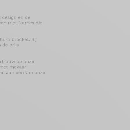
t design en de
ken met frames die
ttom bracket. Bij
 de prijs
ertrouw op onze
e met mekaar
agen aan één van onze