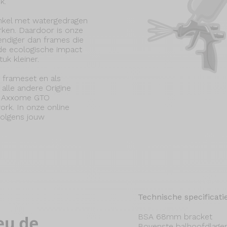
k.
nkel met watergedragen
rken. Daardoor is onze
endiger dan frames die
s de ecologische impact
uk kleiner.
 frameset en als
 alle andere Origine
de Axxome GTO
ork. In onze online
 volgens jouw
Technische specificati
BSA 68mm bracket
Bovenste balhoofdlager