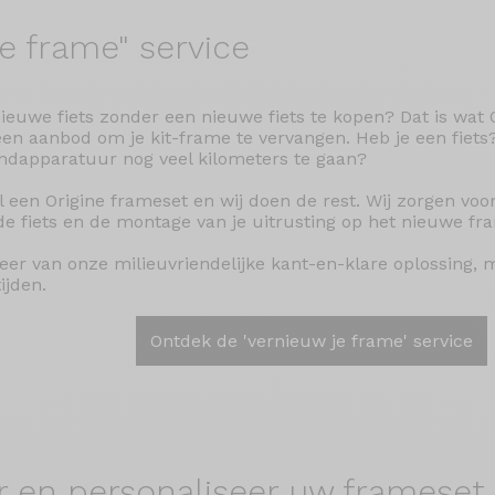
je
frame" service
ieuwe fiets zonder een nieuwe fiets te kopen? Dat is wat O
en aanbod om je kit-frame te vervangen. Heb je een fiets
ndapparatuur nog veel kilometers te gaan?
l een Origine frameset en wij doen de rest. Wij zorgen vo
de fiets en de montage van je uitrusting op het nieuwe fr
teer van onze milieuvriendelijke kant-en-klare oplossing, 
ijden.
Ontdek de 'vernieuw je frame' service
r en
personaliseer uw frameset.