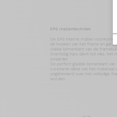
EPS mallentechniek
De EPS interne mallen voorkomen 
de hoeken van het frame en garan
vlakke binnenkant van de framebui
Overtollig hars dient tot niks, het
zwaarder.
De perfect gladde binnenkant van 
constante dikte van het materiaal w
ongehinderd over het volledige f
worden.