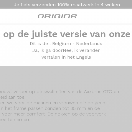
Je fiets verzenden
100% maatwerk in
4 weken
e op de juiste versie van onze
Presentatie
Technologie
Dit is de
: Belgium - Nederlands
Ja, ik ga door
Nee, ik verander
Vertalen in het Engels
ouwt verder op de kwaliteiten van de Axxome GTO en
eid aan toe.
den we voor de mannen en vrouwen die op geen
n. In het frame passen banden tot 35 mm en de
top voor meer comfort. De nokken op de voorvork
mee te nemen.