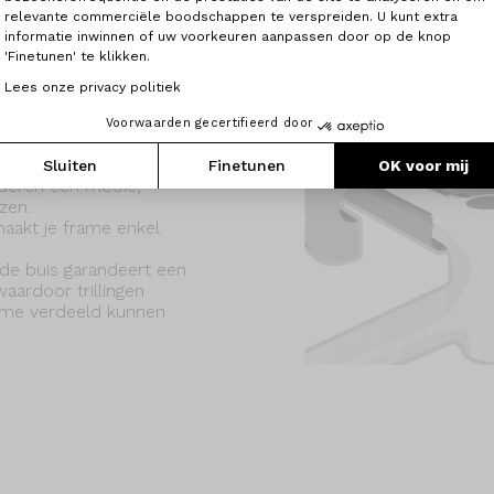
relevante commerciële boodschappen te verspreiden. U kunt extra
informatie inwinnen of uw voorkeuren aanpassen door op de knop
'Finetunen' te klikken.
Lees onze privacy politiek
Voorwaarden gecertifieerd door
ophoping van hars in
Sluiten
Finetunen
OK voor mij
deren een mooie,
zen.
 maakt je frame enkel
de buis garandeert een
aardoor trillingen
rame verdeeld kunnen