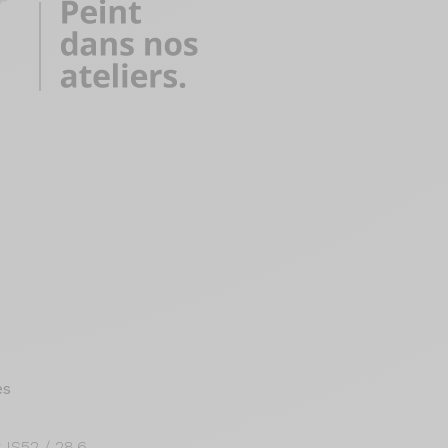
es
 IS52 / 28.6