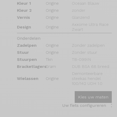
Kleur 1
Origine
Oceaan Blauw
Kleur 2
Origine
zonder
Vernis
Origine
Glanzend
Axxome Ultra Race
Design
Origine
Zwart
Onderdelen
Zadelpen
Origine
Zonder zadelpen
Stuur
Origine
Zonder stuur
Stuurpen
Tkn
TB-099IN
Bracketlagers
Sram
DUB BSA 68 breed
Demonteerbare
Wielassen
Origine
steekas hendel
100/142 UDH 1.0
Kies uw maten
Uw fiets configureren