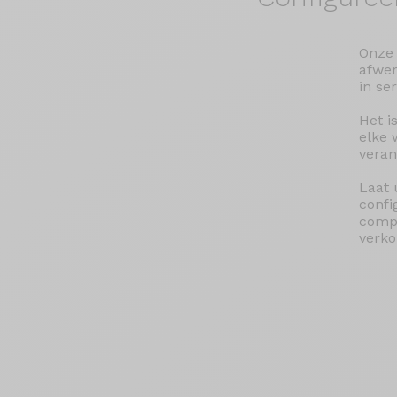
Onze 
afwer
in se
Het i
elke 
veran
Laat 
confi
compa
verko