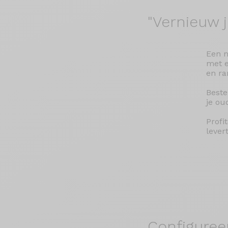
"Vernieuw 
Een n
met e
en ra
Beste
je ou
Profi
levert
Configuree