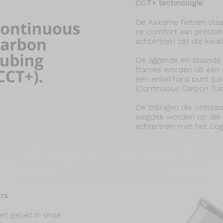
CCT+ technologie
De Axxome fietsen sta
ze comfort aan prestat
achtertrein zet die kwali
De liggende en staand
frames worden uit één 
één enkel hard punt tu
(Continuous Carbon Tub
De trillingen die ontst
wegdek worden op die m
achtertrein met het oo
ers
n gelakt in onze