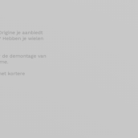
rigine je aanbiedt
? Hebben je wielen
or de demontage van
ame.
met kortere