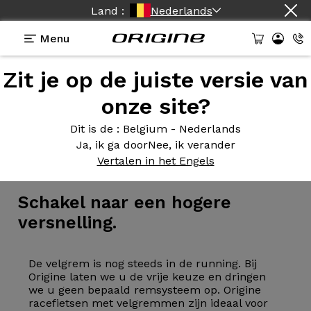
Land :
Nederlands
Menu
Zit je op de juiste versie van
onze site?
Dit is de
: Belgium - Nederlands
Ja, ik ga door
Nee, ik verander
Fiets
>
Race
>
Velgremmen
Vertalen in het Engels
Schakel naar
een hogere
versnelling.
De velgrem is nog steeds in de running. Bij
Origine laten we u de vrije keuze en dringen
we u geen bepaald remsysteem op. Origine
racefietsen met velgremmen zijn ideaal voor