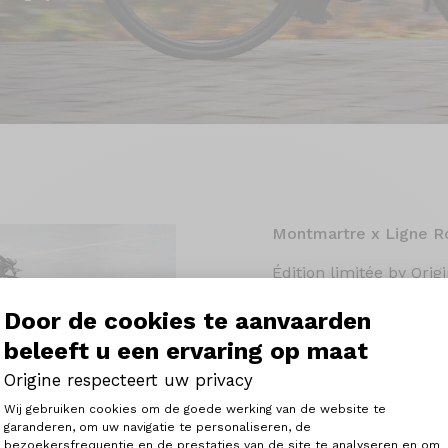
Montmartre x Ligne R
Édition limitée by Orig
Ontdek de Montmartre Ai
Door de cookies te aanvaarden
samenwerking tussen Or
elektrische fiets die ei
beleeft u een ervaring op maat
stedelijke mobiliteit. De
frame biedt een soepele 
Origine respecteert uw privacy
de Mahle X30-motor. Hij
Toestemmingsbeheerplatform: Person
Wij gebruiken cookies om de goede werking van de website te
ontworpen voor dagelij
garanderen, om uw navigatie te personaliseren, de
afwerking en een exclus
bezoekersfrequentie en de prestaties van de site te analyseren en om
Axeptio consent