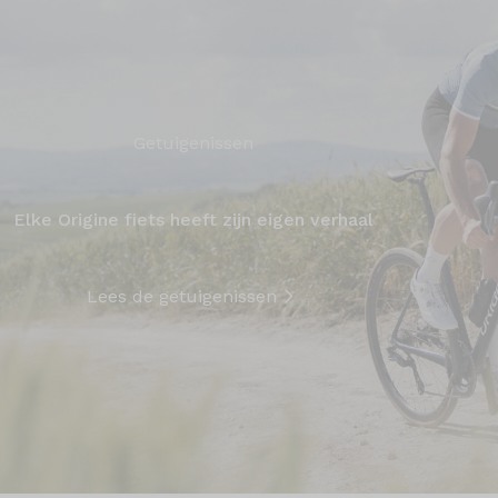
Getuigenissen
Elke Origine fiets heeft zijn eigen verhaal
Lees de getuigenissen