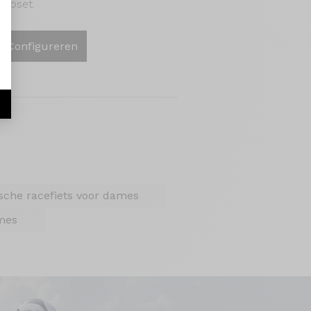
 Roset.
Configureren
ische racefiets voor dames
ames