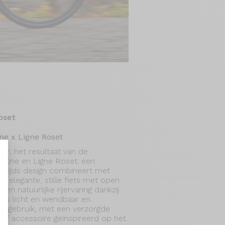
oset
ine x Ligne Roset
r, het resultaat van de
igine en Ligne Roset: een
gentijds design combineert met
ze elegante, stille fiets met open
en natuurlijke rijervaring dankzij
 is licht en wendbaar en
aliseer uw opties
ks gebruik, met een verzorgde
ief accessoire geïnspireerd op het