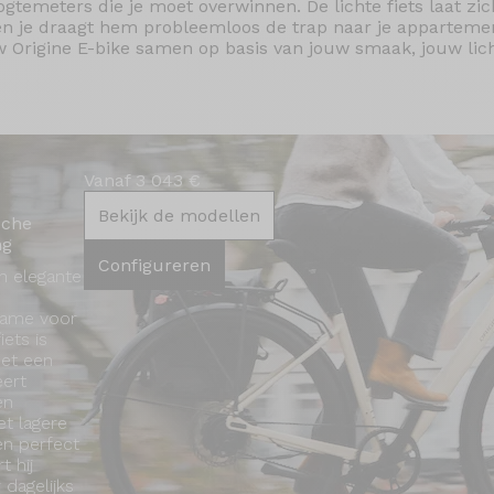
ogtemeters die je moet overwinnen. De lichte fiets laat zi
n je draagt hem probleemloos de trap naar je appartement
uw Origine E-bike samen op basis van jouw smaak, jouw l
Vanaf 3 043 €
Bekijk de modellen
sche
ng
Configureren
n elegante
frame voor
ets is
met een
ert
en
et lagere
n perfect
t hij
 dagelijks