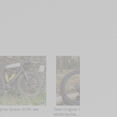
igine Graxx GTR: we
Test Origine Newton[e] GR: de
.
elektrische...