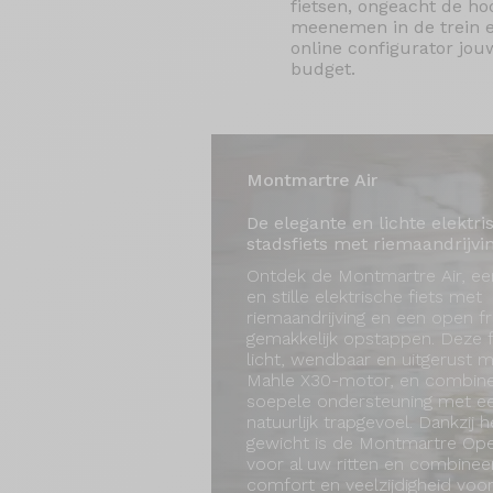
fietsen, ongeacht de ho
meenemen in de trein e
online configurator jo
budget.
Montmartre Air
De elegante en lichte elektri
stadsfiets met riemaandrijvi
Ontdek de Montmartre Air, ee
en stille elektrische fiets met
riemaandrijving en een open 
gemakkelijk opstappen. Deze fi
licht, wendbaar en uitgerust 
Mahle X30-motor, en combine
soepele ondersteuning met e
natuurlijk trapgevoel. Dankzij h
gewicht is de Montmartre Ope
voor al uw ritten en combineer
comfort en veelzijdigheid voor