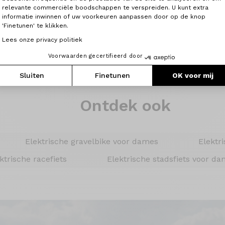
vakmanschap van Ligne
relevante commerciële boodschappen te verspreiden. U kunt extra
Vanaf 3 303 €
informatie inwinnen of uw voorkeuren aanpassen door op de knop
'Finetunen' te klikken.
Bekijk de modellen
Lees onze privacy politiek
Voorwaarden gecertifieerd door
Sluiten
Finetunen
OK voor mij
Ontdek ook
Elektrische gravelbike voor dames
Elektr
ktrische racefiets
Elektrische stadsfiets voor d