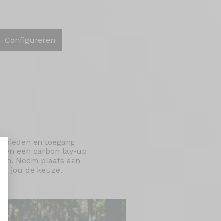
Configureren
er bieden en toegang
g en een carbon lay-up
nsen. Neem plaats aan
Aan jou de keuze.
aliseer uw opties