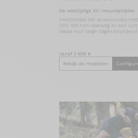
De veelzijdige XC-mountainbike
(Her)ontdek het downcountry me
GTO. 120 mm veerweg en een comf
ideaal voor lange dagen boordevol l
Vanaf 3 856 €
Bekijk de modellen
Configur