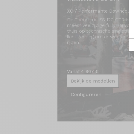
XC / Performante Downcoun
De Théorème FS 120 GTR is 
meest veelzijdige fully. Hij voel
thuis op technische singletrack
licht genoeg om er wedstrijd
rijden.
Vanaf 4 967 €
Bekijk de modellen
Configureren