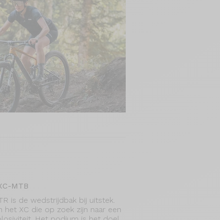
 XC-MTB
is de wedstrijdbak bij uitstek.
n het XC die op zoek zijn naar een
losiviteit. Het podium is het doel.