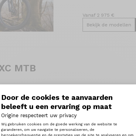
Vanaf 2 975 €
Bekijk de modellen
XC MTB
ountainbikes van Origine beogen twee doelen: je rijplezi
e van wedstrijden. Met de keuze uit 100 of 120 mm veerwe
Door de cookies te aanvaarden
mfort mikt bouw je een MTB die perfect aansluit op je we
strijd of geniet eindeloos van de paden in een bike park. 
beleeft u een ervaring op maat
Origine respecteert uw privacy
Toestemmingsbeheerplatform: Person
Wij gebruiken cookies om de goede werking van de website te
garanderen, om uw navigatie te personaliseren, de
bezoekersfrequentie en de prestaties van de site te analyseren en om
Axeptio consent