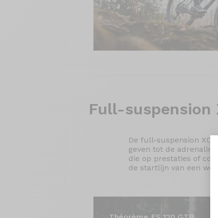
Full-suspension
De full-suspension XC m
geven tot de adrenalin
die op prestaties of co
de startlijn van een wed
Théorème FS 120 GTR