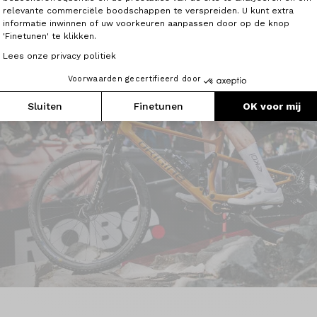
relevante commerciële boodschappen te verspreiden. U kunt extra
informatie inwinnen of uw voorkeuren aanpassen door op de knop
try
'Finetunen' te klikken.
onze
Lees onze privacy politiek
t zich
s en hij is
Voorwaarden gecertifieerd door
en mee te
Sluiten
Finetunen
OK voor mij