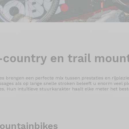
-country en
trail moun
s brengen een perfecte mix tussen prestaties en rijplezie
sages als op lange snelle stroken beleeft u enorm veel pl
s. Hun intuïtieve stuurkarakter haalt elke meter het best
untainbikes