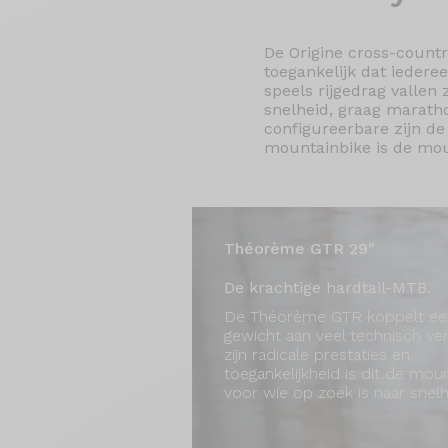
De Origine cross-countr
toegankelijk dat ieder
speels rijgedrag vallen
snelheid, graag maratho
configureerbare zijn d
mountainbike is de moun
Théorème GTR 29″
De krachtige hardtail-MTB.
De Théorème GTR koppelt een
gewicht aan veel technisch ver
zijn radicale prestaties en
toegankelijkheid is dit de mou
voor wie op zoek is naar snelh