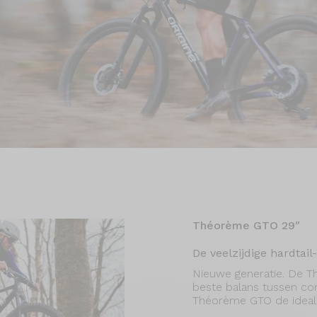
Théorème GTO 29″
De veelzijdige hardtai
Nieuwe generatie. De T
beste balans tussen co
Théorème GTO de ideale