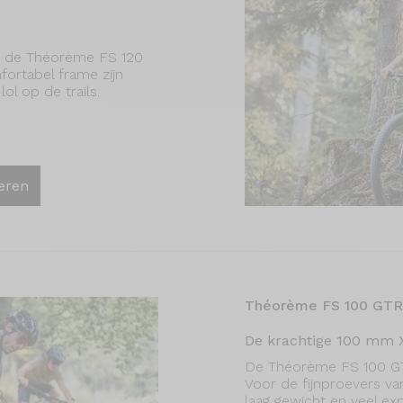
t de Théorème FS 120
ortabel frame zijn
ol op de trails.
eren
Théorème FS 100 GTR
De krachtige 100 mm
De Théorème FS 100 GTR 
Voor de fijnproevers va
laag gewicht en veel exp