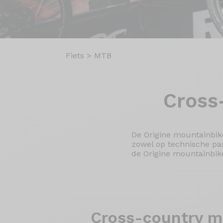
Fiets
>
MTB
Cross
De Origine mountainbike
zowel op technische pas
de Origine mountainbike
Cross-country
mo