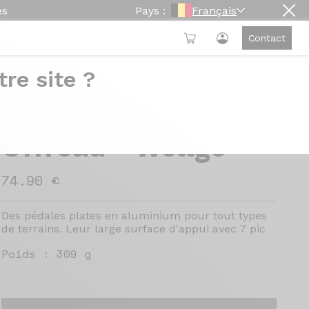
es
Pays :
Français
Contact
re site ?
Pédales B187
Offroad - Wellgo
74.90 €
Des pédales plates en aluminium pour tout types
de terrains. Leur large surface d'appui avec 7 pic
Poids :
309 g