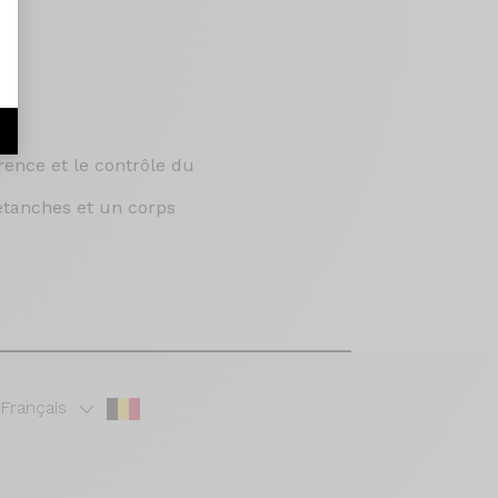
r
rence et le contrôle du
étanches et un corps
Français