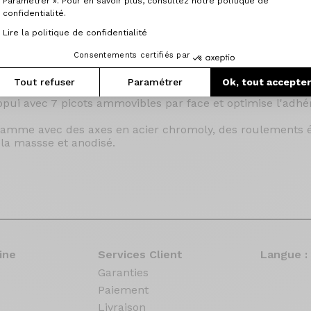
Paramétrer ». Pour en savoir plus, consultez notre politique de
confidentialité.
Lire la politique de confidentialité
Consentements certifiés par
Tout refuser
Paramétrer
Ok, tout accepte
aluminium pour tout types de terrains.
ppui avec 7 picots ammovibles par face et optimise l'adhé
gamme avec des axes en acier chromoly, des roulements 
la massse et anodisé.
ine
Services Client
Langue :
Garanties
Paiement
Livraison