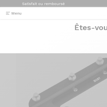
Satisfait ou remboursé
Menu
Êtes-vou
Equipements
>
Pédales
>
B187 Offroad