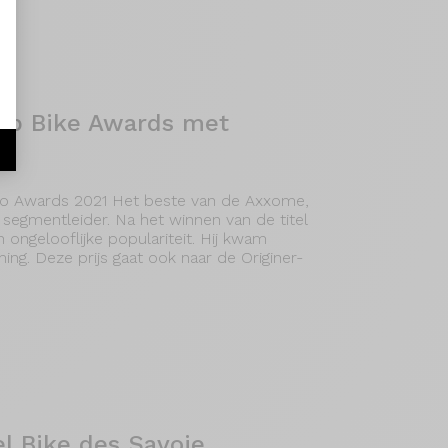
op Bike Awards met
o Awards 2021 Het beste van de Axxome,
s segmentleider. Na het winnen van de titel
 ongelooflijke populariteit. Hij kwam
ing. Deze prijs gaat ook naar de Originer-
el Bike des Savoie