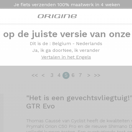
Je fiets verzenden
100% maatwerk in
4 weken
e op de juiste versie van onze
etsen in de pers
Dit is de
: Belgium - Nederlands
Ja, ik ga door
Nee, ik verander
Vertalen in het Engels
<<
<
3
4
5
6
7
>
>>
"Het is een gevechtsvliegtuig!
GTR Evo
Thomas Caussé van Cyclist heeft de kwaliteiten
Prymahl Orion C50 Pro en de nieuwe Shimano Du
volledig kunnen testen. Een overtuigende test en 