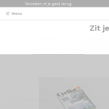
Tevreden of je geld terug
Menu
Zit j
De Origine
racefi