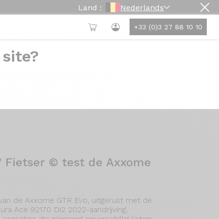
Land :
Nederlands
+33 (0)3 27 88 10 10
 site?
" Fietser © test de Axxome
 van de Axxome GTR Evo, uitgerust met de
ra Ace 92170 Di2 2022-aandrijving,
sensaties die niemand onverschillig lieten: