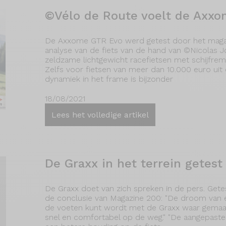
©Vélo de Route voelt de Axxo
De Axxome GTR Evo werd getest door het maga
analyse van de fiets van de hand van ©Nicolas Jo
zeldzame lichtgewicht racefietsen met schijfre
Zelfs voor fietsen van meer dan 10.000 euro uit d
dynamiek in het frame is bijzonder
18/08/2021
Lees het volledige artikel
De Graxx in het terrein getes
De Graxx doet van zich spreken in de pers. Gete
de conclusie van Magazine 200: "De droom van éé
de voeten kunt wordt met de Graxx waar gemaakt.
snel en comfortabel op de weg." "De aangepaste 