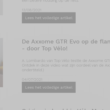
een betere houding op de fiets.
13/08/2021
Lees het volledige artikel
De Axxome GTR Evo op de fla
- door Top Vélo!
A. Lombardo van Top Vélo testte de Axxome GT
Ontdek in deze video wat zijn oordeel van de Axx
ondertiteld.)
04/07/2021
Lees het volledige artikel