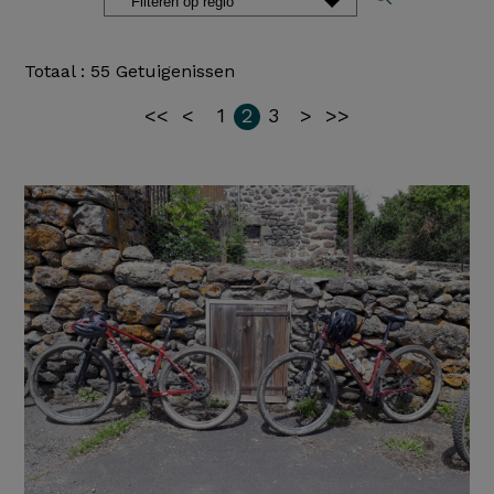
Totaal : 55 Getuigenissen
<<
<
1
2
3
>
>>