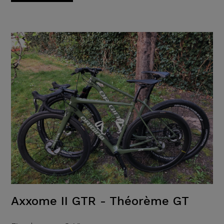
Axxome II GTR - Théorème GT