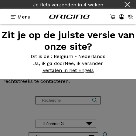
Je fiets verzenden
Land :
Nederlands
in
4 weken
Menu
Zit je op de juiste versie van
Klantbeoordelingen en
onze site?
getuigenissen van Origine
Dit is de
: Belgium - Nederlands
Ja, ik ga door
Nee, ik verander
Onze klanten praten in alle vrijheid over hun fiets. U
Vertalen in het Engels
wenst meer informatie? Aarzel niet om onze klanten
rechtstreeks te contacteren.