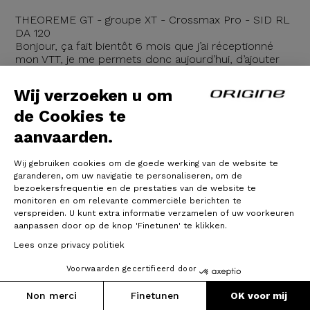
THEOREME GT - groupe XT - Crossmax Pro - SID RL
DA 120
Bonjour, ça fait bientôt 6 mois que j’ai réceptionné
mon VTT, je me permets donc aujourd’hui, d’ajouter
ce petit témoignage.
Comme beaucoup d’entre nous j’imagine, j’ai passé
Wij verzoeken u om
des heures devant le configurateur à essayer de
fabriquer le vélo rêvé au meilleurs rapport
de Cookies te
qualité/poids/prix.
aanvaarden.
Ensuite, le plus dur : le choix
29/04/2020
Wij gebruiken cookies om de goede werking van de website te
garanderen, om uw navigatie te personaliseren, om de
bezoekersfrequentie en de prestaties van de website te
Verder lezen
monitoren en om relevante commerciële berichten te
verspreiden. U kunt extra informatie verzamelen of uw voorkeuren
aanpassen door op de knop 'Finetunen' te klikken.
Lees onze privacy politiek
Voorwaarden gecertifieerd door
Non merci
Finetunen
OK voor mij