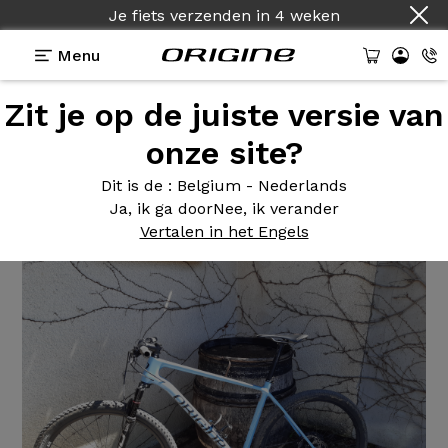
Je fiets verzenden
in
4 weken
Menu
Zit je op de juiste versie van
Getuigenissen
>
Théorème GTR 29
onze site?
Théorème
GTR 29
Dit is de
: Belgium - Nederlands
Ja, ik ga door
Nee, ik verander
Vertalen in het Engels