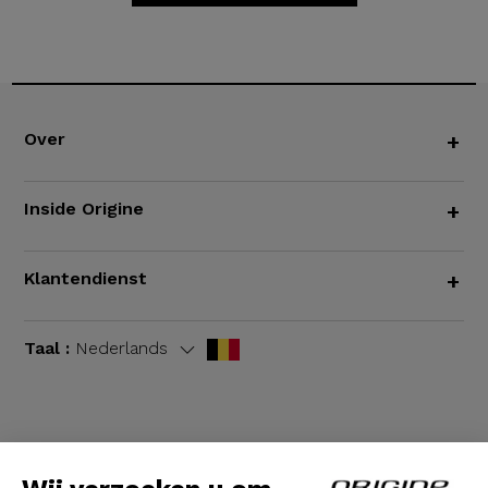
Over
+
Inside Origine
+
Klantendienst
+
Taal :
Nederlands
Algemene voorwaarden
|
Wettelijke bepalingen