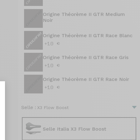
Origine Théorème II GTR Medium
Noir
Origine Théorème II GTR Race Blanc
+10 €
Origine Théorème II GTR Race Gris
+10 €
Origine Théorème II GTR Race Noir
+10 €
Selle :
X3 Flow Boost
nt : Personnalisez vos Options
Selle Italia X3 Flow Boost