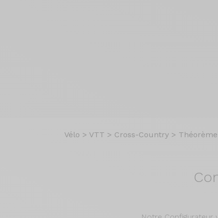
Vélo
>
VTT
>
Cross-Country
>
Théorème
Con
Notre Configurateur 