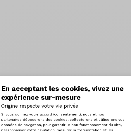
En acceptant les cookies, vivez une
expérience sur-mesure
Origine respecte votre vie privée
Plateforme de Gestion du Consenteme
Si vous donnez votre accord (consentement), nous et nos
partenaires déposerons des cookies, collecterons et utiliserons vos
données de navigation, pour garantir le bon fonctionnement du site,
personnaliser votre navigation, mesurer la fréquentation et les
Axeptio consent