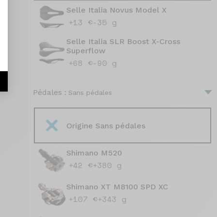
Selle Italia Novus Model X
+13 €
-35 g
Selle Italia SLR Boost X-Cross
Superflow
+68 €
-90 g
r
Pédales :
Sans pédales
Origine Sans pédales
Shimano M520
+42 €
+380 g
Shimano XT M8100 SPD XC
+107 €
+343 g