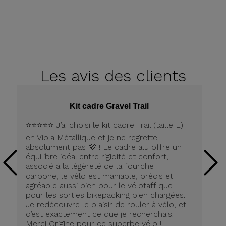
Les avis
des clients
Kit cadre Gravel Trail
⭐️⭐️⭐️⭐️⭐️ J’ai choisi le kit cadre Trail (taille L)
Pe
en Viola Métallique et je ne regrette
la
absolument pas 💜 ! Le cadre alu offre un
équilibre idéal entre rigidité et confort,
associé à la légèreté de la fourche
carbone, le vélo est maniable, précis et
agréable aussi bien pour le vélotaff que
pour les sorties bikepacking bien chargées.
Je redécouvre le plaisir de rouler à vélo, et
c’est exactement ce que je recherchais.
Merci Origine pour ce superbe vélo !