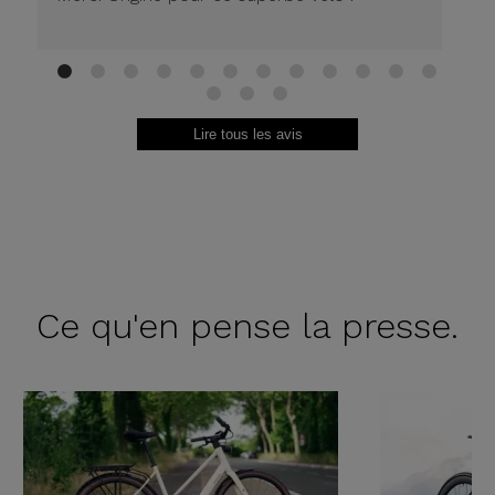
1
2
3
4
5
6
7
8
9
10
11
12
13
14
15
Lire tous les avis
Ce qu'en
pense la presse.