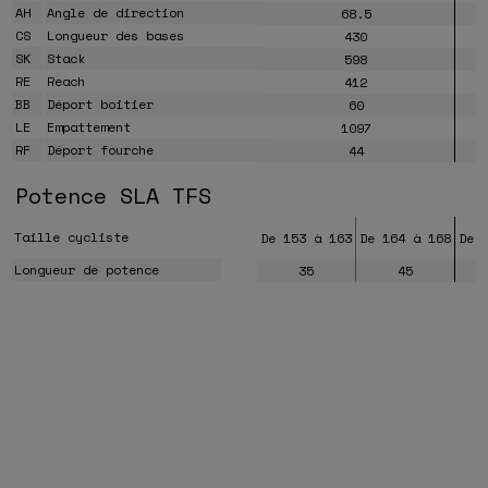
AH
Angle de direction
68.5
CS
Longueur des bases
430
SK
Stack
598
RE
Reach
412
BB
Déport boitier
60
LE
Empattement
1097
RF
Déport fourche
44
Potence SLA TFS
Taille cycliste
De 153 à 163
De 164 à 168
De 
Longueur de potence
35
45