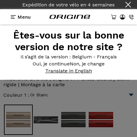
Pays :
Français
Menu
Êtes-vous sur la bonne
Présentation
Technologies
version de notre site ?
Il s’agit de la version
: Belgium - Français
Oui, je continue
Non, je change
Théorème GTO M5
Translate in English
3 205 €
|
10.4 kg
Théorème GTO M5 | Origine VTT Cross-Country Semi-
rigide | Montage à la carte
Couleur 1 :
Or Blanc