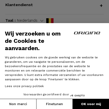
Klantendienst
+
Taal :
Nederlands
Wij verzoeken u om
de Cookies te
Algemene voorwaarden
|
Wettelijke bepalingen
aanvaarden.
Wij gebruiken cookies om de goede werking van de website te
garanderen, om uw navigatie te personaliseren, om de
bezoekersfrequentie en de prestaties van de website te
monitoren en om relevante commerciële berichten te
verspreiden. U kunt extra informatie verzamelen of uw voorkeuren
aanpassen door op de knop 'Finetunen' te klikken.
Lees onze privacy politiek
© Origine Cycles
Voorwaarden gecertifieerd door
Non merci
Finetunen
OK voor mij