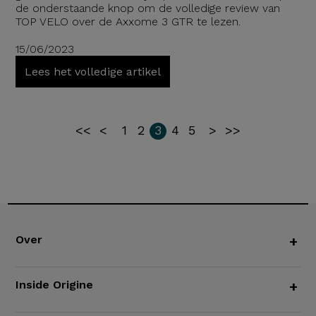
de onderstaande knop om de volledige review van
TOP VELO over de Axxome 3 GTR te lezen.
15/06/2023
Lees het volledige artikel
<<
<
1
2
3
4
5
>
>>
Over
+
Inside Origine
+