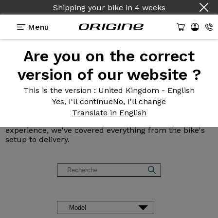
Country :
English
Menu
Are you on the correct
Origine Customer
Reviews
version of our website ?
and Testimonials
This is the version
: United Kingdom - English
Yes, I'll continue
No, I'll change
Read reviews of our road, gravel, mountain, and e-
Translate in English
bikes. From bike setup to delivery, including customer
experience, we've covered everything from the bike's
setup to delivery.