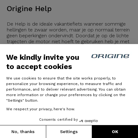
Origine Help
De Help is de ideale vakantiefiets wanneer sommige
hellingen te zwaar worden, maar je op normaal terrein
geen beperkingen ondervindt. Doordat je op de lichte
trajecten de motor niet hoeft te gebruiken heb je met
de relatief kleine accu toch een ruime actieradius. Ook
is hierbij van belang dat je de Help met een aandrijving
We kindly invite you
met twee kettingbladen kunt uitrusten zodat je tijdens
beklimmingen nog
to accept cookies
10/26/2023
We use cookies to ensure that the site works properly, to
personalize your browsing experience, to measure traffic and
performance, and to deliver relevant advertising. You can obtain
Please read the following
more information or change your preferences by clicking on the
"Settings" button.
We respect your privacy, here's how.
Consents certified by
No, thanks
Settings
OK