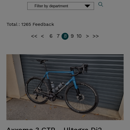
Total : 1265 Feedback
<<
<
6
7
8
9
10
>
>>