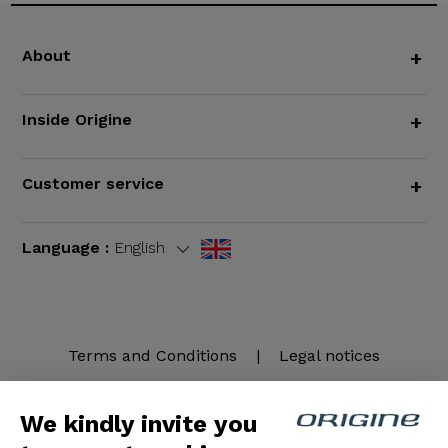
About
+
Inside Origine
+
Customer service
+
Language :
English
Terms and Conditions
|
Legal notices
We kindly invite you