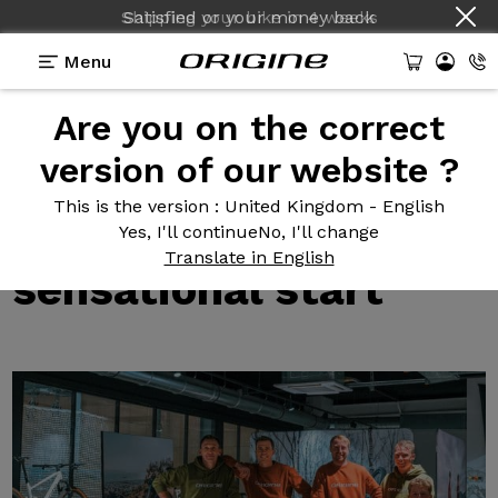
Shipping your bike
Satisfied or your money back
in
4 weeks
Menu
Are you on the correct
Test reviews of our bikes
>
Origine Racing Division, a
sensational start
version of our website ?
Origine Racing
This is the version
: United Kingdom - English
Division, a
Yes, I'll continue
No, I'll change
Translate in English
sensational start