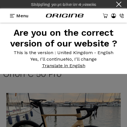
Shipping your bike
in
4 weeks
Menu
Are you on the correct
Reviews
>
Fraxion GTR - Sram Force AXS 12v -
Roues Prymahl Orion C 50 Pro
version of our website ?
Fraxion GTR
- Sram Force
This is the version
: United Kingdom - English
Yes, I'll continue
No, I'll change
AXS 12v - Roues Prymahl
Translate in English
Orion C 50 Pro