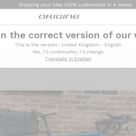
Shipping your bike
100% customized in
4 weeks
n the correct version of our
 AXS - Prymahl Orion C35 R
This is the version
: United Kingdom - English
 - SRAM Force AXS - Pr
Yes, I'll continue
No, I'll change
Translate in English