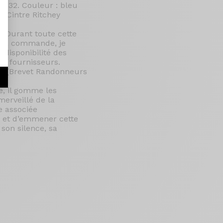
X 32. Couleur : bleu
. Cintre Ritchey
. Durant toute cette
e ma commande, je
 disponibilité des
es fournisseurs.
BRM (Brevet Randonneurs
e, il gomme les
merveillé de la
e associée
0 et d’emmener cette
son silence, sa