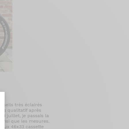
nseils très éclairés
ès qualitatif après
8 juillet, je passais la
ainsi que les mesures.
eaux 46x33 cassette
nalize Your Options