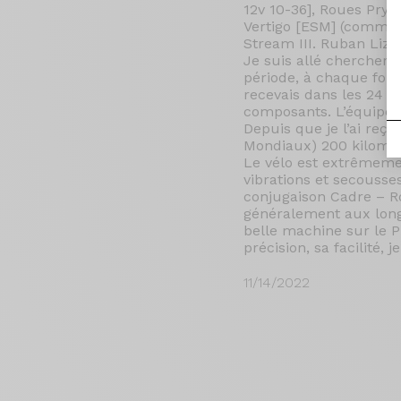
12v 10-36], Roues Prym
Vertigo [ESM] (comme l
Stream III. Ruban Liz
Je suis allé chercher 
période, à chaque foi
recevais dans les 24 he
composants. L’équipe O
Depuis que je l’ai reç
Mondiaux) 200 kilomèt
Le vélo est extrêmeme
vibrations et secousse
conjugaison Cadre – Ro
généralement aux long
belle machine sur le 
précision, sa facilité,
11/14/2022