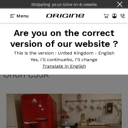
Shipping your bike
in
4 weeks
Menu
Are you on the correct
Reviews
>
Fraxion GTR - Shimano Ultegra R8000 -
Prymahl Orion C35R
version of our website ?
Fraxion GTR
- Shimano
This is the version
: United Kingdom - English
Yes, I'll continue
No, I'll change
Ultegra R8000 - Prymahl
Translate in English
Orion C35R