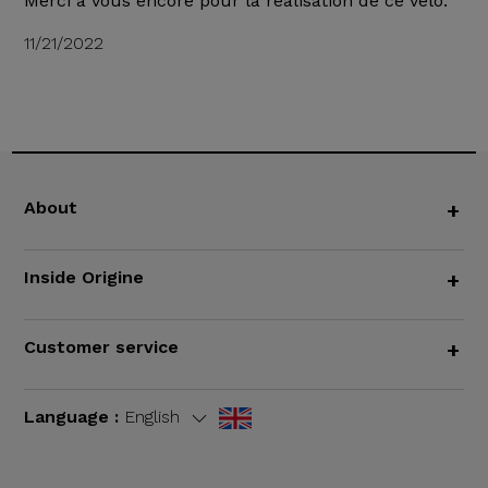
Merci à vous encore pour la réalisation de ce vélo."
11/21/2022
About
+
Inside Origine
+
Customer service
+
Language :
English