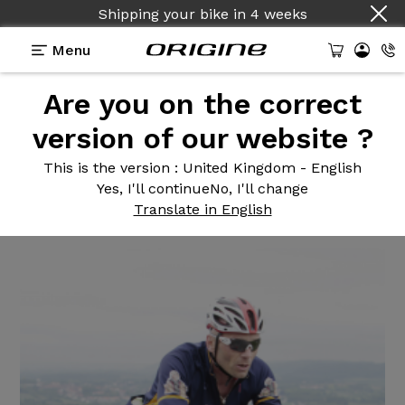
Shipping your bike
in
4 weeks
Menu
Are you on the correct
Reviews
>
Vélo de Route Tuxedo Evo Shimano 105
version of our website ?
Vélo de
Route Tuxedo Evo
This is the version
: United Kingdom - English
Shimano 105
Yes, I'll continue
No, I'll change
Translate in English