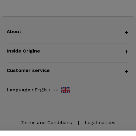
About
+
Inside Origine
+
Customer service
+
Language :
English
Terms and Conditions
|
Legal notices