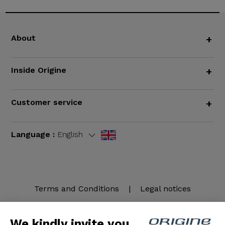
About
+
Inside Origine
+
Customer service
+
Language :
English
Terms and Conditions
|
Legal notices
We kindly invite you