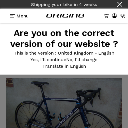
Shipping your bike
in
4 weeks
Menu
Are you on the correct
Reviews
>
Vélo de Route Axxome 250 - Ultegra Di2
version of our website ?
Vélo de
Route Axxome 250 -
This is the version
: United Kingdom - English
Ultegra Di2
Yes, I'll continue
No, I'll change
Translate in English