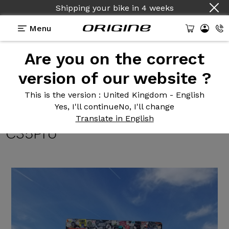
Shipping your bike
in
4 weeks
Menu
Are you on the correct
Reviews
>
Fraxion GTR - Shimano Dura Ace Di2 12v
- Prymahl Orion C35Pro
version of our website ?
Fraxion GTR
- Shimano Dura
This is the version
: United Kingdom - English
Yes, I'll continue
No, I'll change
Ace Di2 12v - Prymahl Orion
Translate in English
C35Pro