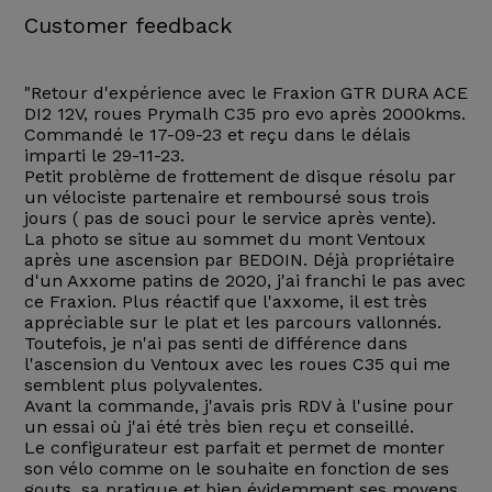
Customer feedback
"Retour d'expérience avec le Fraxion GTR DURA ACE
DI2 12V, roues Prymalh C35 pro evo après 2000kms.
Commandé le 17-09-23 et reçu dans le délais
imparti le 29-11-23.
Petit problème de frottement de disque résolu par
un vélociste partenaire et remboursé sous trois
jours ( pas de souci pour le service après vente).
La photo se situe au sommet du mont Ventoux
après une ascension par BEDOIN. Déjà propriétaire
d'un Axxome patins de 2020, j'ai franchi le pas avec
ce Fraxion. Plus réactif que l'axxome, il est très
appréciable sur le plat et les parcours vallonnés.
Toutefois, je n'ai pas senti de différence dans
l'ascension du Ventoux avec les roues C35 qui me
semblent plus polyvalentes.
Avant la commande, j'avais pris RDV à l'usine pour
un essai où j'ai été très bien reçu et conseillé.
Le configurateur est parfait et permet de monter
son vélo comme on le souhaite en fonction de ses
gouts, sa pratique et bien évidemment ses moyens.