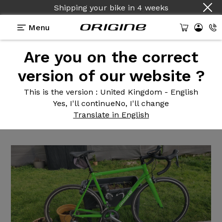
Shipping your bike
in
4 weeks
Menu
Are you on the correct
Reviews
>
Tuxedo - Shimano Tiagra - Prymahl
Orion A30R
version of our website ?
Tuxedo -
Shimano Tiagra -
This is the version
: United Kingdom - English
Yes, I'll continue
No, I'll change
Prymahl Orion A30R
Translate in English