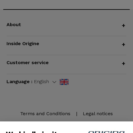
About
+
Inside Origine
+
Customer service
+
Language :
English
Terms and Conditions
|
Legal notices