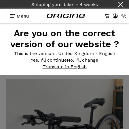
Shipping your bike
in
4 weeks
Menu
Are you on the correct
Reviews
>
Help - Shimano SLX - DTSwiss R500
version of our website ?
Help -
Shimano SLX -
This is the version
: United Kingdom - English
DTSwiss R500
Yes, I'll continue
No, I'll change
Translate in English