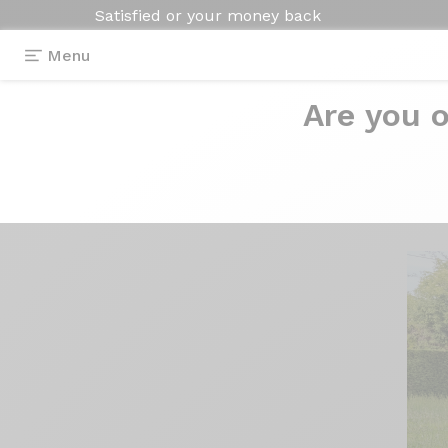
Satisfied or your money back
Menu
Are you o
Reviews
>
Kit cadre Fraxion
Kit
cadre Fraxion