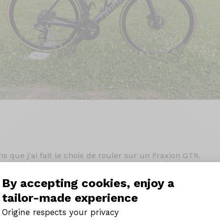
ns que j'ai fait le choix de rouler sur un Fraxion GTR.
r je possède un magasin de vélo ou je suis référencé parten
omme suit:
By accepting cookies, enjoy a
R mono couleur bleu océan stickers or.
tailor-made experience
é fournis lors de mon achat.
gra DI2 8150
Origine respects your privacy