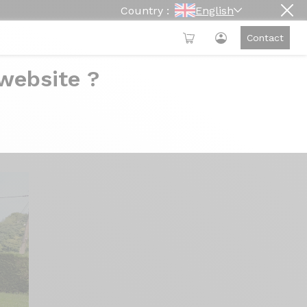
Country :
English
Contact
 website ?