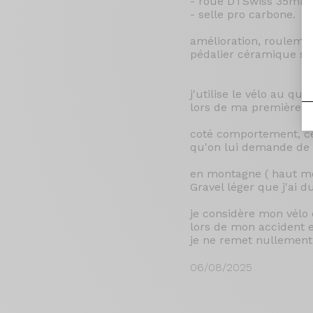
- roue DTSwiss 35mm 
- selle pro carbone.
amélioration, rouleme
pédalier céramique s
j'utilise le vélo au qu
lors de ma première an
coté comportement, ce v
qu'on lui demande de s
en montagne ( haut mo
Gravel léger que j'ai
je considère mon vélo 
lors de mon accident e
je ne remet nullement 
06/08/2025