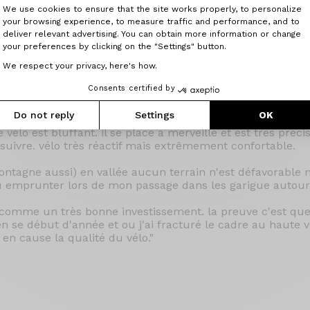
de hauteur pneu Vittoria corsa PRO tubeless 28mm
Consent Management Platform: Perso
We use cookies to ensure that the site works properly, to personalize
your browsing experience, to measure traffic and performance, and to
Axeptio consent
deliver relevant advertising. You can obtain more information or change
nt de direction céramique speed, chape oversize céramiqu
your preferences by clicking on the "Settings" button.
peed, roulement de roue céramique speed.
We respect your privacy, here's how.
Consents certified by
otidien (par beau temps) et en course par tout les temps. 
née d'utilisation.
Do not reply
Settings
OK
élo est bluffant. il se place a merveille et est très précis
uivre. vélo très réactif mais extrêmement confortable.
ntagne aussi) en vallée aucun terrain n'est défavorabl
 du emprunter lors de mon passage dans les garigue autou
comme un très bonne investissement. la preuve c'est que 
n se début d'année et ou j'ai fracturé le cadre au haute vé
en cause la qualité du vélo."