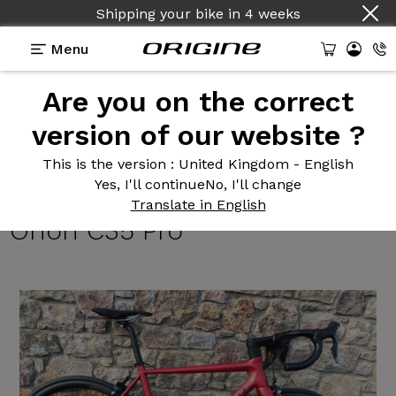
Shipping your bike
in
4 weeks
Menu
Are you on the correct
Reviews
>
Axxome III RS - Shimano Ultegra Di2 12v
- Prymahl Orion C35 Pro
version of our website ?
Axxome III
RS - Shimano
This is the version
: United Kingdom - English
Yes, I'll continue
No, I'll change
Ultegra Di2 12v - Prymahl
Translate in English
Orion C35 Pro