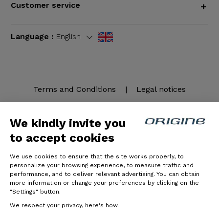
Customer service
+
Language :
English
Terms and Conditions
|
Legal notices
We kindly invite you
to accept cookies
We use cookies to ensure that the site works properly, to
personalize your browsing experience, to measure traffic and
performance, and to deliver relevant advertising. You can obtain
more information or change your preferences by clicking on the
© Origine Cycles
"Settings" button.
We respect your privacy, here's how.